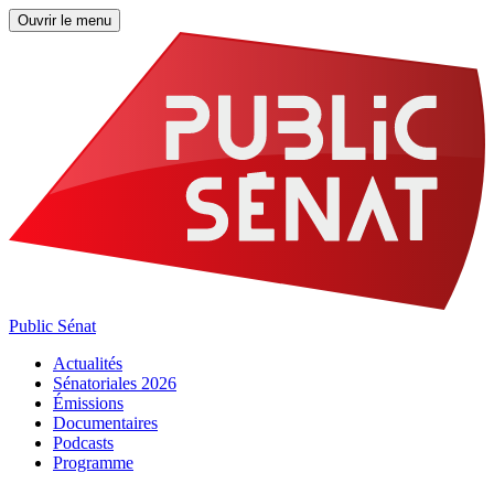
Ouvrir le menu
Public Sénat
Actualités
Sénatoriales 2026
Émissions
Documentaires
Podcasts
Programme