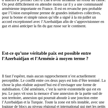
On peut difficilement en attendre moins car il y a une communauté
arménienne importante en France. Il est en revanche peu probable
que l’Union européenne prenne de grandes initiatives collectives,
pour la bonne et simple raison qu’elle a sign
é
à la mi-juillet
un
accord exceptionnel avec l’Azerba
ï
djan afin de s
’
approvisionner en
gaz
et ainsi anticiper la fin du gaz russe sur le continent.
Est-ce qu’une véritable paix est possible entre
l’Azerbaïdjan et l’Arménie à moyen terme ?
Il faut l’espérer, mais aucun rapprochement n’est actuellement
perceptible. Le conflit entre ces deux pays est loin d’être termin
é
. La
chose la plus réaliste aujourd’hui est d’envisager une forme de
stabilisation. Côt
é
arménien, c’est la survie existentielle qui est en
jeu. Le pays vit sous la menace d’une annexion de la partie sud de
son territoire, annexion qui pourrait aboutir à une jonction entre
l’Azerbaïdjan et la Turquie. Toute la zone est très instable, avec une
logique de blocs au niveau régional et international qui met les petits