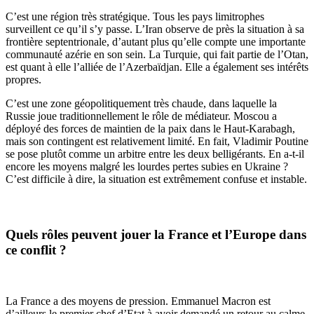
C’est une région très stratégique. Tous les pays limitrophes
surveillent ce qu’il s’y passe. L’Iran observe de près la situation à sa
frontière septentrionale, d’autant plus qu’elle compte une importante
communauté azérie en son sein. La Turquie, qui fait partie de l’Otan,
est quant à elle l’alliée de l’Azerbaïdjan. Elle a également ses intérêts
propres.
C’est une zone g
éopolitiquement
très
chaude
, dans laquelle la
Russie joue traditionnellement le rôle de médiateur. Moscou a
déployé des forces de maintien de la paix dans le Haut-Karabagh,
mais son contingent est relativement limit
é
. En fait, Vladimir Poutine
se pose plutôt comme un arbitre entre les deux belligérants. En a-t-il
encore les moyens malgré les lourdes pertes subies en Ukraine ?
C’est difficile à dire, la situation est extrêmement confuse et instable.
Quels rôles peuvent jouer la France et l’Europe dans
ce conflit ?
La France a des moyens de pression. Emmanuel Macron est
d’ailleurs le premier chef d’Etat à avoir demand
é
un retour au calme.