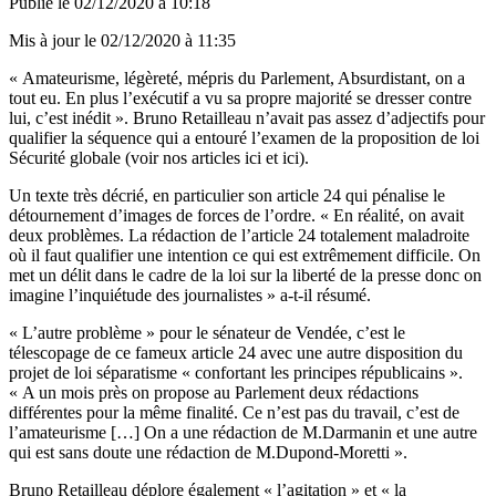
Publié le
02/12/2020 à 10:18
Mis à jour le
02/12/2020 à 11:35
« Amateurisme, légèreté, mépris du Parlement, Absurdistant, on a
tout eu. En plus l’exécutif a vu sa propre majorité se dresser contre
lui, c’est inédit ». Bruno Retailleau n’avait pas assez d’adjectifs pour
qualifier la séquence qui a entouré l’examen de la proposition de loi
Sécurité globale (voir nos articles
ici
et
ici
).
Un texte très décrié, en particulier son article 24 qui pénalise le
détournement d’images de forces de l’ordre. « En réalité, on avait
deux problèmes. La rédaction de l’article 24 totalement maladroite
où il faut qualifier une intention ce qui est extrêmement difficile. On
met un délit dans le cadre de la loi sur la liberté de la presse donc on
imagine l’inquiétude des journalistes » a-t-il résumé.
« L’autre problème » pour le sénateur de Vendée, c’est le
télescopage de ce fameux article 24 avec une autre disposition du
projet de loi séparatisme « confortant les principes républicains ».
« A un mois près on propose au Parlement deux rédactions
différentes pour la même finalité. Ce n’est pas du travail, c’est de
l’amateurisme […] On a une rédaction de M.Darmanin et une autre
qui est sans doute une rédaction de M.Dupond-Moretti ».
Bruno Retailleau déplore également « l’agitation » et « la