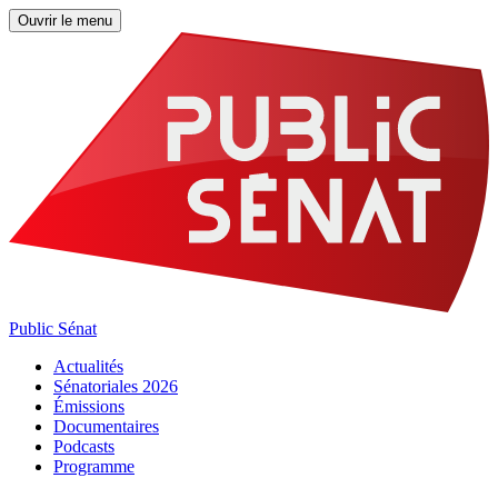
Ouvrir le menu
Public Sénat
Actualités
Sénatoriales 2026
Émissions
Documentaires
Podcasts
Programme