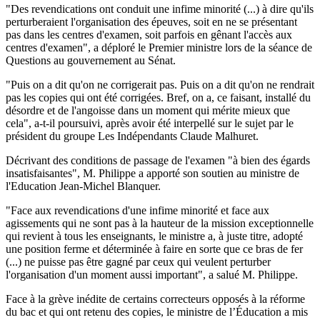
"Des revendications ont conduit une infime minorité (...) à dire qu'ils
perturberaient l'organisation des épeuves, soit en ne se présentant
pas dans les centres d'examen, soit parfois en gênant l'accès aux
centres d'examen", a déploré le Premier ministre lors de la séance de
Questions au gouvernement au Sénat.
"Puis on a dit qu'on ne corrigerait pas. Puis on a dit qu'on ne rendrait
pas les copies qui ont été corrigées. Bref, on a, ce faisant, installé du
désordre et de l'angoisse dans un moment qui mérite mieux que
cela", a-t-il poursuivi, après avoir été interpellé sur le sujet par le
président du groupe Les Indépendants Claude Malhuret.
Décrivant des conditions de passage de l'examen "à bien des égards
insatisfaisantes", M. Philippe a apporté son soutien au ministre de
l'Education Jean-Michel Blanquer.
"Face aux revendications d'une infime minorité et face aux
agissements qui ne sont pas à la hauteur de la mission exceptionnelle
qui revient à tous les enseignants, le ministre a, à juste titre, adopté
une position ferme et déterminée à faire en sorte que ce bras de fer
(...) ne puisse pas être gagné par ceux qui veulent perturber
l'organisation d'un moment aussi important", a salué M. Philippe.
Face à la grève inédite de certains correcteurs opposés à la réforme
du bac et qui ont retenu des copies, le ministre de l’Éducation a mis