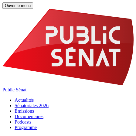
Ouvrir le menu
Public Sénat
Actualités
Sénatoriales 2026
Émissions
Documentaires
Podcasts
Programme