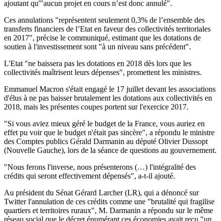
ajoutant qu'"aucun projet en cours n’est donc annulé".
Ces annulations "représentent seulement 0,3% de l’ensemble des
transferts financiers de l’Etat en faveur des collectivités territoriales
en 2017", précise le communiqué, estimant que les dotations de
soutien à l'investissement sont "à un niveau sans précédent".
L'Etat "ne baissera pas les dotations en 2018 dès lors que les
collectivités maîtrisent leurs dépenses", promettent les ministres.
Emmanuel Macron s'était engagé le 17 juillet devant les associations
d'élus à ne pas baisser brutalement les dotations aux collectivités en
2018, mais les présentes coupes portent sur l'exercice 2017.
"Si vous aviez mieux géré le budget de la France, vous auriez en
effet pu voir que le budget n'était pas sincère", a répondu le ministre
des Comptes publics Gérald Darmanin au député Olivier Dussopt
(Nouvelle Gauche), lors de la séance de questions au gouvernement.
"Nous ferons l'inverse, nous présenterons (…) l'intégralité des
crédits qui seront effectivement dépensés", a-t-il ajouté.
Au président du Sénat Gérard Larcher (LR), qui a dénoncé sur
Twitter l'annulation de ces crédits comme une "brutalité qui fragilise
quartiers et territoires ruraux", M. Darmanin a répondu sur le même
réseau social que le décret énumérant ces économies avait reçu "un