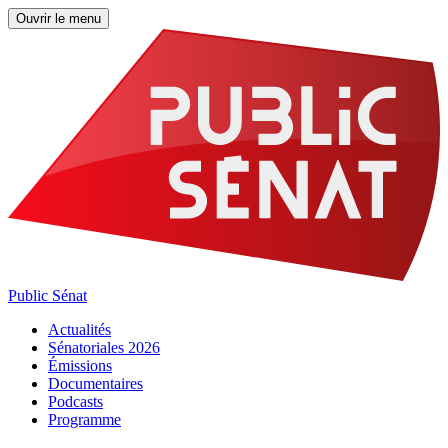
Ouvrir le menu
Public Sénat
Actualités
Sénatoriales 2026
Émissions
Documentaires
Podcasts
Programme