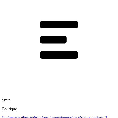
5min
Politique
Ingérences électorales : faut-il sanctionner les réseaux sociaux ?