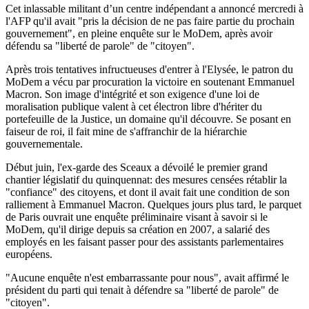
Cet inlassable militant d’un centre indépendant a annoncé mercredi à
l'AFP qu'il avait "pris la décision de ne pas faire partie du prochain
gouvernement", en pleine enquête sur le MoDem, après avoir
défendu sa "liberté de parole" de "citoyen".
Après trois tentatives infructueuses d'entrer à l'Elysée, le patron du
MoDem a vécu par procuration la victoire en soutenant Emmanuel
Macron. Son image d'intégrité et son exigence d'une loi de
moralisation publique valent à cet électron libre d'hériter du
portefeuille de la Justice, un domaine qu'il découvre. Se posant en
faiseur de roi, il fait mine de s'affranchir de la hiérarchie
gouvernementale.
Début juin, l'ex-garde des Sceaux a dévoilé le premier grand
chantier législatif du quinquennat: des mesures censées rétablir la
"confiance" des citoyens, et dont il avait fait une condition de son
ralliement à Emmanuel Macron. Quelques jours plus tard, le parquet
de Paris ouvrait une enquête préliminaire visant à savoir si le
MoDem, qu'il dirige depuis sa création en 2007, a salarié des
employés en les faisant passer pour des assistants parlementaires
européens.
"Aucune enquête n'est embarrassante pour nous", avait affirmé le
président du parti qui tenait à défendre sa "liberté de parole" de
"citoyen".