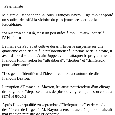
- Paternaliste -
Ministre d'Etat pendant 34 jours, François Bayrou juge avoir apporté
un soutien décisif à la victoire du plus jeune président de la
République.
"Si Macron en est là, c'est un peu grâce à moi", avait-il confié à
l'AFP fin mai.
Le maire de Pau avait cultivé durant l'hiver le suspense sur une
quatrième candidature à la présidentielle: à la primaire de la droite, il
avait d'abord soutenu Alain Juppé avant d'attaquer le programme de
François Fillon, selon lui "ultralibéral", "droitier" et "dangereux
pour l'alternance".
"Les gens m'identifient à l'idée du centre", a coutume de dire
François Bayrou.
L'irruption d'Emmanuel Macron, lui aussi pourfendeur d'un clivage
droite-gauche "dépassé", mais de plus de vingt-cinq ans son cadet, a
semé le trouble.
Après l'avoir qualifié en septembre d'"hologramme" et de candidat
des "forces de l'argent", M. Bayrou a ensuite assuré qu'il connaissait
mal l'ancien ministre de l'Economie.