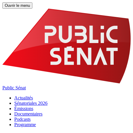
Ouvrir le menu
Public Sénat
Actualités
Sénatoriales 2026
Émissions
Documentaires
Podcasts
Programme