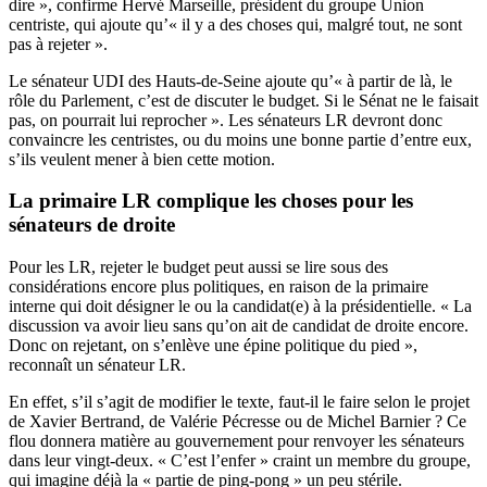
dire », confirme Hervé Marseille, président du groupe Union
centriste, qui ajoute qu’« il y a des choses qui, malgré tout, ne sont
pas à rejeter ».
Le sénateur UDI des Hauts-de-Seine ajoute qu’« à partir de là, le
rôle du Parlement, c’est de discuter le budget. Si le Sénat ne le faisait
pas, on pourrait lui reprocher ». Les sénateurs LR devront donc
convaincre les centristes, ou du moins une bonne partie d’entre eux,
s’ils veulent mener à bien cette motion.
La primaire LR complique les choses pour les
sénateurs de droite
Pour les LR, rejeter le budget peut aussi se lire sous des
considérations encore plus politiques, en raison de la primaire
interne qui doit désigner le ou la candidat(e) à la présidentielle. « La
discussion va avoir lieu sans qu’on ait de candidat de droite encore.
Donc on rejetant, on s’enlève une épine politique du pied »,
reconnaît un sénateur LR.
En effet, s’il s’agit de modifier le texte, faut-il le faire selon le projet
de Xavier Bertrand, de Valérie Pécresse ou de Michel Barnier ? Ce
flou donnera matière au gouvernement pour renvoyer les sénateurs
dans leur vingt-deux. « C’est l’enfer » craint un membre du groupe,
qui imagine déjà la « partie de ping-pong » un peu stérile.