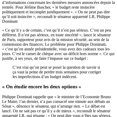
d’informations
concernant les dernières mesures annoncées depuis la
rentrée. Pour Jérôme Bascher, « le budget reste insincère
politiquement et incomplet juridiquement ». « On ne peut pas dire
qu’il soit insincère », reconnaît le sénateur apparenté LR, Philippe
Dominati
« Ce qu’il y a de certain, c’est qu’il n’est pas sérieux. C’est un peu
différent. Il n’est pas sérieux, en toute sincérité », lance le sénateur
de Paris, rapporteur pour avis de la mission sécurité, au sein de la
commission des finances. Le problème pour Philippe Dominati,
« c’est qu’en année présidentielle, vous avez des cadeaux tous les
jours. C’est le carnet de chèque avec un déficit hors norme ». Ce qui
justifie, à ses yeux, de faire l’impasse sur ce budget :
C’est vrai qu’on peut se poser la question de savoir si
ça vaut la peine de perdre trois semaines pour corriger
les imperfections d’un budget indécent.
« On étudie encore les deux options »
Philippe Dominati rappelle que « le ministre de l’Economie
Bruno
Le Maire, l’an dernier, n’a pas consacré une minute
aux débats au
Sénat », dénonce le sénateur, qui n’arrange rien. « Le débat est
lancé. On ne sait pas ce qu’il y a de mieux », reconnaît le sénateur
apparenté LR, qui résume : « On peut dire vous n’êtes pas sérieux,