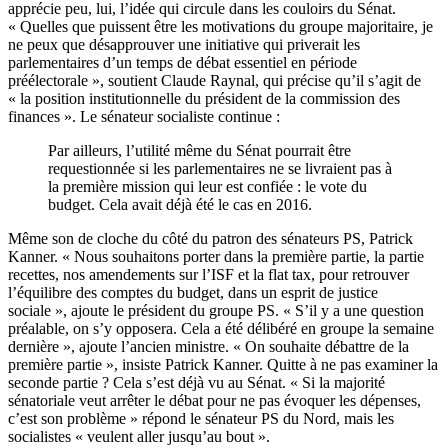
apprécie peu, lui, l’idée qui circule dans les couloirs du Sénat.
« Quelles que puissent être les motivations du groupe majoritaire, je
ne peux que désapprouver une initiative qui priverait les
parlementaires d’un temps de débat essentiel en période
préélectorale », soutient Claude Raynal, qui précise qu’il s’agit de
« la position institutionnelle du président de la commission des
finances ». Le sénateur socialiste continue :
Par ailleurs, l’utilité même du Sénat pourrait être
requestionnée si les parlementaires ne se livraient pas à
la première mission qui leur est confiée : le vote du
budget. Cela avait déjà été le cas en 2016.
Même son de cloche du côté du patron des sénateurs PS, Patrick
Kanner. « Nous souhaitons porter dans la première partie, la partie
recettes, nos amendements sur l’ISF et la flat tax, pour retrouver
l’équilibre des comptes du budget, dans un esprit de justice
sociale », ajoute le président du groupe PS. « S’il y a une question
préalable, on s’y opposera. Cela a été délibéré en groupe la semaine
dernière », ajoute l’ancien ministre. « On souhaite débattre de la
première partie », insiste Patrick Kanner. Quitte à ne pas examiner la
seconde partie ?
Cela s’est déjà vu au Sénat
. « Si la majorité
sénatoriale veut arrêter le débat pour ne pas évoquer les dépenses,
c’est son problème » répond le sénateur PS du Nord, mais les
socialistes « veulent aller jusqu’au bout ».