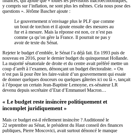
finances, qui ajoute que « toutes les prévisions macroéconomiques,
y compris sur l’inflation, ne sont plus les mêmes. Cela nous pose des
questions ». Jérôme Bascher ajoute :
Le gouvernement n’envisage plus le PLF que comme
un bout de torchon et il ajoute ensuite des mesures au
fur et à mesure. Mais la réponse est non, ce n’est pas
comme ça qu’on gère la France. Il pourrait ne pas y
avoir de texte du Sénat.
Rejeter le budget d’emblée, le Sénat l’a déjà fait. En 1993 puis
de
nouveau en 2016, pour le dernier budget du quinquennat Hollande
.
La majorité sénatoriale de droite et du centre avait préféré mettre un
coup d’arrêt à l’examen, dénonçant un budget électoraliste. « On
n’est pas là pour être les faire-valoir d’un gouvernement qui essaie
de donner quelques douceurs ou quelques gâteries ici ou là »,
tançait
à l’époque
un certain Jean-Baptiste Lemoyne, ex-sénateur LR
devenu depuis secrétaire d’Etat d’Emmanuel Macron…
« Le budget reste insincère politiquement et
incomplet juridiquement »
Mais ce budget est-il réellement insincère ? Auditionné le
22 septembre au Sénat, le président du Haut conseil des finances
publiques,
Pierre Moscovici, avait surtout dénoncé le manque