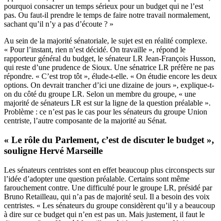
pourquoi consacrer un temps sérieux pour un budget qui ne l’est
pas. Ou faut-il prendre le temps de faire notre travail normalement,
sachant qu’il n’y a pas d’écoute ? »
Au sein de la majorité sénatoriale, le sujet est en réalité complexe.
« Pour l’instant, rien n’est décidé. On travaille », répond le
rapporteur général du budget, le sénateur LR Jean-François Husson,
qui reste d’une prudence de Sioux. Une sénatrice LR préfère ne pas
répondre. « C’est trop tôt », élude-t-elle. « On étudie encore les deux
options. On devrait trancher d’ici une dizaine de jours », explique-t-
on du côté du groupe LR. Selon un membre du groupe, « une
majorité de sénateurs LR est sur la ligne de la question préalable ».
Problème : ce n’est pas le cas pour les sénateurs du groupe Union
centriste, l’autre composante de la majorité au Sénat.
« Le rôle du Parlement, c’est de discuter le budget »,
souligne Hervé Marseille
Les sénateurs centristes sont en effet beaucoup plus circonspects sur
l’idée d’adopter une question préalable. Certains sont même
farouchement contre. Une difficulté pour le groupe LR, présidé par
Bruno Retailleau, qui n’a pas de majorité seul. Il a besoin des voix
centristes. « Les sénateurs du groupe considèrent qu’il y a beaucoup
à dire sur ce budget qui n’en est pas un. Mais justement, il faut le