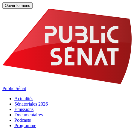
Ouvrir le menu
Public Sénat
Actualités
Sénatoriales 2026
Émissions
Documentaires
Podcasts
Programme