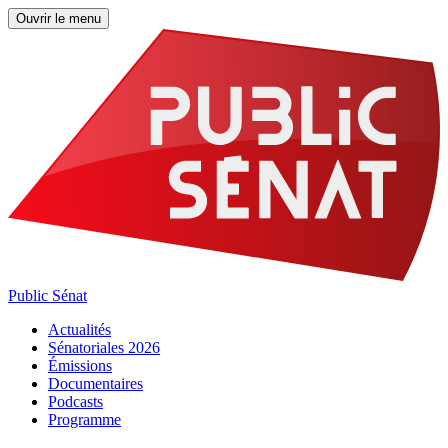
Ouvrir le menu
Public Sénat
Actualités
Sénatoriales 2026
Émissions
Documentaires
Podcasts
Programme