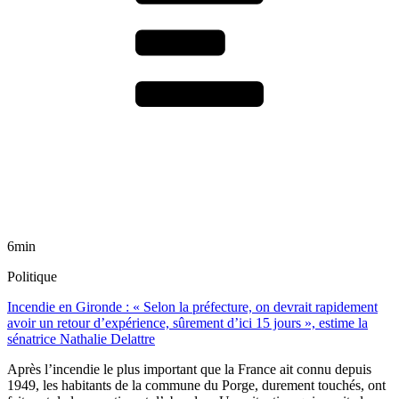
6min
Politique
Incendie en Gironde : « Selon la préfecture, on devrait rapidement
avoir un retour d’expérience, sûrement d’ici 15 jours », estime la
sénatrice Nathalie Delattre
Après l’incendie le plus important que la France ait connu depuis
1949, les habitants de la commune du Porge, durement touchés, ont