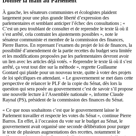
Donner la main au Parlement
À gauche, les sénateurs communistes et écologistes plaident
largement pour une plus grande liberté d’expression des
parlementaires et semblant anticiper l’échec des consultations ; «
C’est un peu troublant de consulter et de reprendre le texte là où il
s’est arrêté, cela contraint les ajustements possibles », note le
sénateur communiste et membre de la commission des finances,
Pierre Barros. En reprenant l’examen du projet de loi de finances, la
possibilité d’amendement de la partie recettes du budget sera limitée
et les modifications proposées par les parlementaires devront avoir
un lien avec les articles déjà votés. « Reprendre le texte là où il s’est
arrêté, ça veut tout dire sur la méthode », regrette Guillaume
Gontard qui plaide pour un nouveau texte, quitte à voter des projets
de loi spécifiques en attendant. « Le gouvernement se met dans cette
perspective de relancer le PLF de la copie du Sénat, dès lors la
question qui sera posée au gouvernement c’est de savoir s’il propose
une nouvelle lecture à l’Assemblée nationale », informe Claude
Raynal (PS), président de la commission des finances du Sénat.
« Ce que nous souhaitons c’est que le gouvernement laisse le
Parlement travailler et respecte les votes du Sénat », continue Pierre
Barros. En effet, à l’occasion du vote sur le budget au Sénat, le
gouvernement avait organisé une seconde délibération pour purger
le texte de plusieurs augmentations des recettes, notamment le