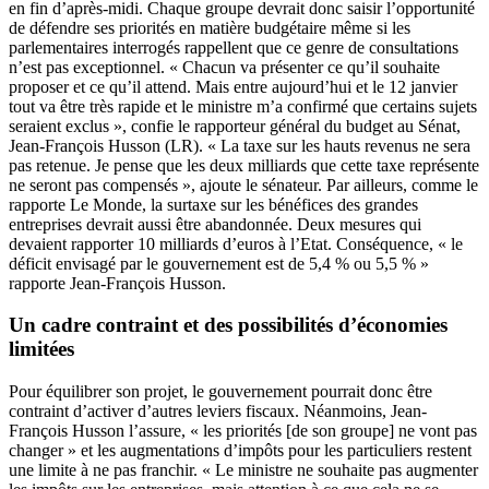
en fin d’après-midi. Chaque groupe devrait donc saisir l’opportunité
de défendre ses priorités en matière budgétaire même si les
parlementaires interrogés rappellent que ce genre de consultations
n’est pas exceptionnel. « Chacun va présenter ce qu’il souhaite
proposer et ce qu’il attend. Mais entre aujourd’hui et le 12 janvier
tout va être très rapide et le ministre m’a confirmé que certains sujets
seraient exclus », confie le rapporteur général du budget au Sénat,
Jean-François Husson (LR). « La taxe sur les hauts revenus ne sera
pas retenue. Je pense que les deux milliards que cette taxe représente
ne seront pas compensés », ajoute le sénateur. Par ailleurs, comme le
rapporte Le Monde, la surtaxe sur les bénéfices des grandes
entreprises devrait aussi être abandonnée. Deux mesures qui
devaient rapporter 10 milliards d’euros à l’Etat. Conséquence, « le
déficit envisagé par le gouvernement est de 5,4 % ou 5,5 % »
rapporte Jean-François Husson.
Un cadre contraint et des possibilités d’économies
limitées
Pour équilibrer son projet, le gouvernement pourrait donc être
contraint d’activer d’autres leviers fiscaux. Néanmoins, Jean-
François Husson l’assure, « les priorités [de son groupe] ne vont pas
changer » et les augmentations d’impôts pour les particuliers restent
une limite à ne pas franchir. « Le ministre ne souhaite pas augmenter