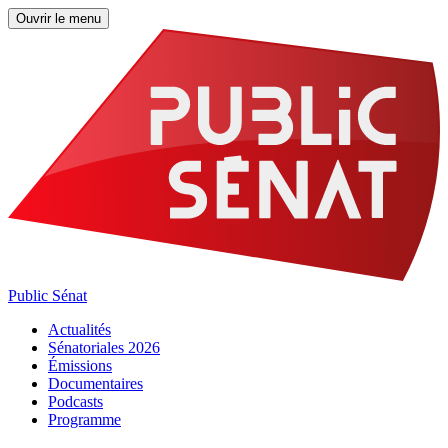
Ouvrir le menu
Public Sénat
Actualités
Sénatoriales 2026
Émissions
Documentaires
Podcasts
Programme