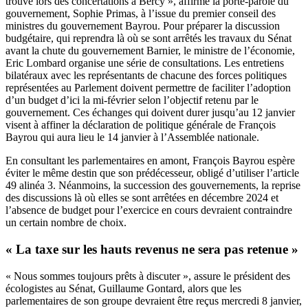
trouvé lors des concertations à Bercy », affirme la porte-parole du
gouvernement, Sophie Primas, à l’issue du premier conseil des
ministres du gouvernement Bayrou. Pour préparer la discussion
budgétaire, qui reprendra là où se sont arrêtés les travaux du Sénat
avant la chute du gouvernement Barnier, le ministre de l’économie,
Eric Lombard organise une série de consultations. Les entretiens
bilatéraux avec les représentants de chacune des forces politiques
représentées au Parlement doivent permettre de faciliter l’adoption
d’un budget d’ici la mi-février selon l’objectif retenu par le
gouvernement. Ces échanges qui doivent durer jusqu’au 12 janvier
visent à affiner la déclaration de politique générale de François
Bayrou qui aura lieu le 14 janvier à l’Assemblée nationale.
En consultant les parlementaires en amont, François Bayrou espère
éviter le même destin que son prédécesseur, obligé d’utiliser l’article
49 alinéa 3. Néanmoins, la succession des gouvernements, la reprise
des discussions là où elles se sont arrêtées en décembre 2024 et
l’absence de budget pour l’exercice en cours devraient contraindre
un certain nombre de choix.
« La taxe sur les hauts revenus ne sera pas retenue »
« Nous sommes toujours prêts à discuter », assure le président des
écologistes au Sénat, Guillaume Gontard, alors que les
parlementaires de son groupe devraient être reçus mercredi 8 janvier,