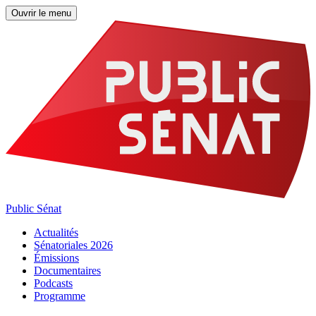
Ouvrir le menu
Public Sénat
Actualités
Sénatoriales 2026
Émissions
Documentaires
Podcasts
Programme