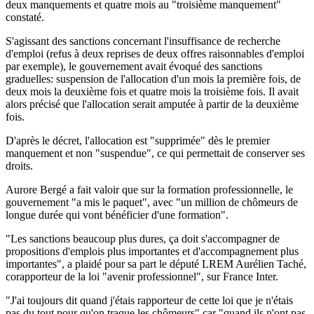
deux manquements et quatre mois au "troisième manquement"
constaté.
S'agissant des sanctions concernant l'insuffisance de recherche
d'emploi (refus à deux reprises de deux offres raisonnables d'emploi
par exemple), le gouvernement avait évoqué des sanctions
graduelles: suspension de l'allocation d'un mois la première fois, de
deux mois la deuxième fois et quatre mois la troisième fois. Il avait
alors précisé que l'allocation serait amputée à partir de la deuxième
fois.
D'après le décret, l'allocation est "supprimée" dès le premier
manquement et non "suspendue", ce qui permettait de conserver ses
droits.
Aurore Bergé a fait valoir que sur la formation professionnelle, le
gouvernement "a mis le paquet", avec "un million de chômeurs de
longue durée qui vont bénéficier d'une formation".
"Les sanctions beaucoup plus dures, ça doit s'accompagner de
propositions d'emplois plus importantes et d'accompagnement plus
importantes", a plaidé pour sa part le député LREM Aurélien Taché,
corapporteur de la loi "avenir professionnel", sur France Inter.
"J'ai toujours dit quand j'étais rapporteur de cette loi que je n'étais
pas du tout pour qu'on traque les chômeurs" car "quand ils n'ont pas