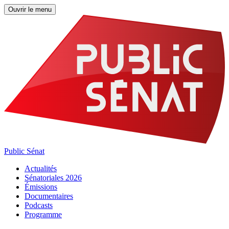
Ouvrir le menu
Public Sénat
Actualités
Sénatoriales 2026
Émissions
Documentaires
Podcasts
Programme