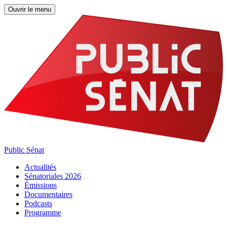
Ouvrir le menu
Public Sénat
Actualités
Sénatoriales 2026
Émissions
Documentaires
Podcasts
Programme