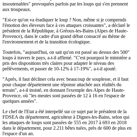
insoutenables" provoquées parfois par les loups qui s'en prennent
aux troupeaux.
"Est-ce qu'on va éradiquer le loup ? Non, même si je comprends
l'émotion des éleveurs face à ces attaques croissantes", a déclaré le
président de la République, à Gréoux-les-Bains (Alpes de Haute-
Provence), dans le cadre d'un grand débat consacré au thème de
l'environnement et de la transition écologique.
Toutefois, "aujourd'hui, on sait qu'on est passé au dessus des 500"
loups à travers le pays, a-t-il affirmé. "C'est pourquoi le ministère a
pris des dispositions très claires pour adapter le niveau des
prélèvements, et passer de 10-12% à 17-19%", a-t-il ajouté.
"Après, il faut décliner cela avec beaucoup de souplesse, et il faut
pour chaque département une réponse attachée aux réalités du
terrain", a-t-il insisté, en donnant l'exemple des Alpes de Haute-
Provence, où "les meutes sont passées de 12 à 16 en l'espace de
quelques années".
Le chef de l'Etat a été interpellé sur ce sujet par le président de la
FDSEA du département, agriculteur à Dignes-les-Bains, selon qui
les attaques de loups sont passées de 555 en 2017 à 693 en 2018
dans le département, pour 2.211 bêtes tuées, près de 600 de plus en
l'espace d'un an.