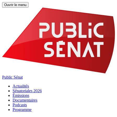
Ouvrir le menu
Public Sénat
Actualités
Sénatoriales 2026
Émissions
Documentaires
Podcasts
Programme