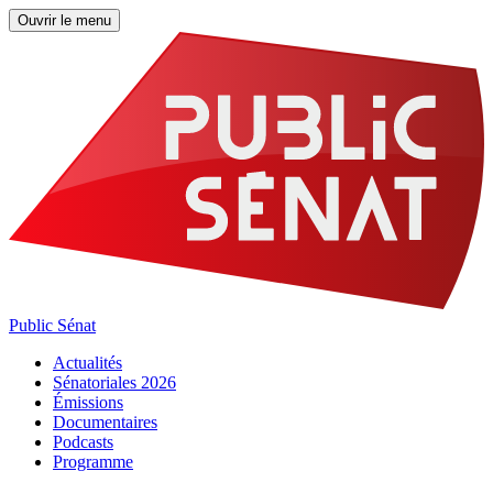
Ouvrir le menu
Public Sénat
Actualités
Sénatoriales 2026
Émissions
Documentaires
Podcasts
Programme