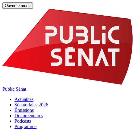
Ouvrir le menu
Public Sénat
Actualités
Sénatoriales 2026
Émissions
Documentaires
Podcasts
Programme