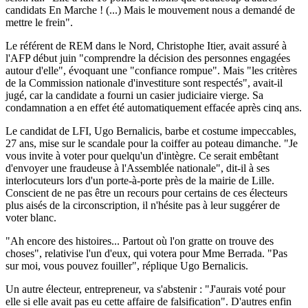
candidats En Marche ! (...) Mais le mouvement nous a demandé de
mettre le frein".
Le référent de REM dans le Nord, Christophe Itier, avait assuré à
l'AFP début juin "comprendre la décision des personnes engagées
autour d'elle", évoquant une "confiance rompue". Mais "les critères
de la Commission nationale d'investiture sont respectés", avait-il
jugé, car la candidate a fourni un casier judiciaire vierge. Sa
condamnation a en effet été automatiquement effacée après cinq ans.
Le candidat de LFI, Ugo Bernalicis, barbe et costume impeccables,
27 ans, mise sur le scandale pour la coiffer au poteau dimanche. "Je
vous invite à voter pour quelqu'un d'intègre. Ce serait embêtant
d'envoyer une fraudeuse à l'Assemblée nationale", dit-il à ses
interlocuteurs lors d'un porte-à-porte près de la mairie de Lille.
Conscient de ne pas être un recours pour certains de ces électeurs
plus aisés de la circonscription, il n'hésite pas à leur suggérer de
voter blanc.
"Ah encore des histoires... Partout où l'on gratte on trouve des
choses", relativise l'un d'eux, qui votera pour Mme Berrada. "Pas
sur moi, vous pouvez fouiller", réplique Ugo Bernalicis.
Un autre électeur, entrepreneur, va s'abstenir : "J'aurais voté pour
elle si elle avait pas eu cette affaire de falsification". D'autres enfin