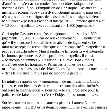
d’années, on s’est accommodé d’une doctrine statique », cette
doctrine a évolué, sous l’impulsion de Christophe Castaner et lui-
même. Il reconnaît que « ça a dysfonctionné samedi », mais qu’il
n’y a pas eu de « consignes de laxisme ». Les consignes étaient
habituelles : « passer à l’action et interpeller ». Il précise qu’il y a eu
« 10 000 interpellations », aboutissant à « 1 800 jugements ».
Christophe Castaner complète, en ajoutant que « sur les 1 800
jugements, il y a eu 100 cas de relaxe seulement ». Il ajoute aussi
qu’ « il y a encore 1 800 affaires en attente de jugement ». Le
ministre accepte de reconnaître que « notre capacité à interpeller est
peut-être insuffisante ». Mais il réaffirme la nécessité « d’interpeller
les bonnes personnes ». Sur le profil des interpellés, il constate
« beaucoup de femmes ». La raison ? Celles-ci sont « moins
entraînées que les hommes ». Parmi ces femmes, de simples
manifestantes, mais aussi des black blocs. Le ministre en conclut que
« dans la violence, il n’y a pas de monopole genré ».
Le ministre rappelle qu’ « énormément de manifestations Gilets
jaunes se sont bien passées » et que « ce sont des ultras infiltrés qui
ont brisé la manifestation ». Pour lui, « le vrai problème pour la
police est de faire le tri » et c’est « l’objectif des sommations ».
Sur les caméras mobiles, ou caméras piétons, Laurent Nunez
rappelle que « le LBD est systématiquement utilisé avec des caméras