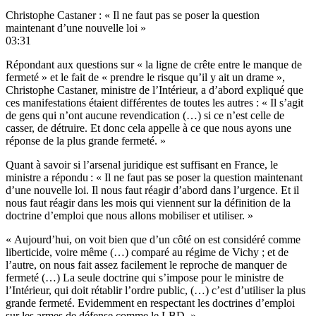
Christophe Castaner : « Il ne faut pas se poser la question
maintenant d’une nouvelle loi »
03:31
Répondant aux questions sur « la ligne de crête entre le manque de
fermeté » et le fait de « prendre le risque qu’il y ait un drame »,
Christophe Castaner, ministre de l’Intérieur, a d’abord expliqué que
ces manifestations étaient différentes de toutes les autres : « Il s’agit
de gens qui n’ont aucune revendication (…) si ce n’est celle de
casser, de détruire. Et donc cela appelle à ce que nous ayons une
réponse de la plus grande fermeté. »
Quant à savoir si l’arsenal juridique est suffisant en France, le
ministre a répondu : « Il ne faut pas se poser la question maintenant
d’une nouvelle loi. Il nous faut réagir d’abord dans l’urgence. Et il
nous faut réagir dans les mois qui viennent sur la définition de la
doctrine d’emploi que nous allons mobiliser et utiliser. »
« Aujourd’hui, on voit bien que d’un côté on est considéré comme
liberticide, voire même (…) comparé au régime de Vichy ; et de
l’autre, on nous fait assez facilement le reproche de manquer de
fermeté (…) La seule doctrine qui s’impose pour le ministre de
l’Intérieur, qui doit rétablir l’ordre public, (…) c’est d’utiliser la plus
grande fermeté. Evidemment en respectant les doctrines d’emploi
sur les armes de défense comme le LBD. »