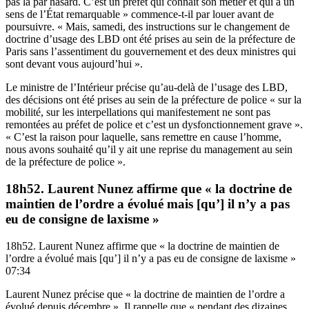
pas là par hasard. C’est un préfet qui connaît son métier et qui a un
sens de l’État remarquable » commence-t-il par louer avant de
poursuivre. « Mais, samedi, des instructions sur le changement de
doctrine d’usage des LBD ont été prises au sein de la préfecture de
Paris sans l’assentiment du gouvernement et des deux ministres qui
sont devant vous aujourd’hui ».
Le ministre de l’Intérieur précise qu’au-delà de l’usage des LBD,
des décisions ont été prises au sein de la préfecture de police « sur la
mobilité, sur les interpellations qui manifestement ne sont pas
remontées au préfet de police et c’est un dysfonctionnement grave ».
« C’est la raison pour laquelle, sans remettre en cause l’homme,
nous avons souhaité qu’il y ait une reprise du management au sein
de la préfecture de police ».
18h52. Laurent Nunez affirme que « la doctrine de
maintien de l’ordre a évolué mais [qu’] il n’y a pas
eu de consigne de laxisme »
18h52. Laurent Nunez affirme que « la doctrine de maintien de
l’ordre a évolué mais [qu’] il n’y a pas eu de consigne de laxisme »
07:34
Laurent Nunez précise que « la doctrine de maintien de l’ordre a
évolué depuis décembre ». Il rappelle que « pendant des dizaines