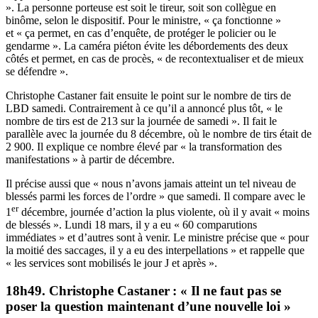
». La personne porteuse est soit le tireur, soit son collègue en
binôme, selon le dispositif. Pour le ministre, « ça fonctionne »
et « ça permet, en cas d’enquête, de protéger le policier ou le
gendarme ». La caméra piéton évite les débordements des deux
côtés et permet, en cas de procès, « de recontextualiser et de mieux
se défendre ».
Christophe Castaner fait ensuite le point sur le nombre de tirs de
LBD samedi. Contrairement à ce qu’il a annoncé plus tôt, « le
nombre de tirs est de 213 sur la journée de samedi ». Il fait le
parallèle avec la journée du 8 décembre, où le nombre de tirs était de
2 900. Il explique ce nombre élevé par « la transformation des
manifestations » à partir de décembre.
Il précise aussi que « nous n’avons jamais atteint un tel niveau de
blessés parmi les forces de l’ordre » que samedi. Il compare avec le
er
1
décembre, journée d’action la plus violente, où il y avait « moins
de blessés ». Lundi 18 mars, il y a eu « 60 comparutions
immédiates » et d’autres sont à venir. Le ministre précise que « pour
la moitié des saccages, il y a eu des interpellations » et rappelle que
« les services sont mobilisés le jour J et après ».
18h49. Christophe Castaner : « Il ne faut pas se
poser la question maintenant d’une nouvelle loi »