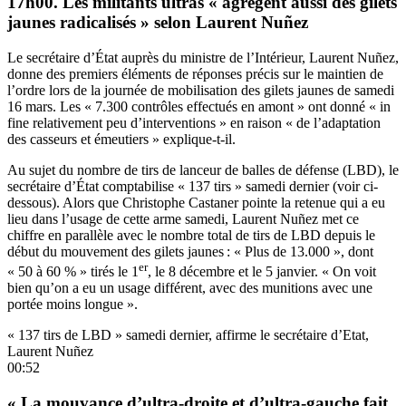
17h00. Les militants ultras « agrègent aussi des gilets
jaunes radicalisés » selon Laurent Nuñez
Le secrétaire d’État auprès du ministre de l’Intérieur, Laurent Nuñez,
donne des premiers éléments de réponses précis sur le maintien de
l’ordre lors de la journée de mobilisation des gilets jaunes de samedi
16 mars. Les « 7.300 contrôles effectués en amont » ont donné « in
fine relativement peu d’interventions » en raison « de l’adaptation
des casseurs et émeutiers » explique-t-il.
Au sujet du nombre de tirs de lanceur de balles de défense (LBD), le
secrétaire d’État comptabilise « 137 tirs » samedi dernier (voir ci-
dessous). Alors que Christophe Castaner pointe la retenue qui a eu
lieu dans l’usage de cette arme samedi, Laurent Nuñez met ce
chiffre en parallèle avec le nombre total de tirs de LBD depuis le
début du mouvement des gilets jaunes : « Plus de 13.000 », dont
er
« 50 à 60 % » tirés le 1
, le 8 décembre et le 5 janvier. « On voit
bien qu’on a eu un usage différent, avec des munitions avec une
portée moins longue ».
« 137 tirs de LBD » samedi dernier, affirme le secrétaire d’Etat,
Laurent Nuñez
00:52
« La mouvance d’ultra-droite et d’ultra-gauche fait