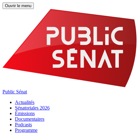
Ouvrir le menu
Public Sénat
Actualités
Sénatoriales 2026
Émissions
Documentaires
Podcasts
Programme