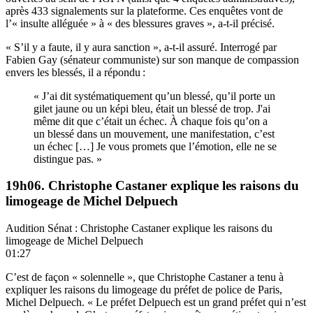
après 433 signalements sur la plateforme. Ces enquêtes vont de
l’« insulte alléguée » à « des blessures graves », a-t-il précisé.
« S’il y a faute, il y aura sanction », a-t-il assuré. Interrogé par
Fabien Gay (sénateur communiste) sur son manque de compassion
envers les blessés, il a répondu :
« J’ai dit systématiquement qu’un blessé, qu’il porte un
gilet jaune ou un képi bleu, était un blessé de trop. J'ai
même dit que c’était un échec. À chaque fois qu’on a
un blessé dans un mouvement, une manifestation, c’est
un échec […] Je vous promets que l’émotion, elle ne se
distingue pas. »
19h06. Christophe Castaner explique les raisons du
limogeage de Michel Delpuech
Audition Sénat : Christophe Castaner explique les raisons du
limogeage de Michel Delpuech
01:27
C’est de façon « solennelle », que Christophe Castaner a tenu à
expliquer les raisons du limogeage du préfet de police de Paris,
Michel Delpuech. « Le préfet Delpuech est un grand préfet qui n’est