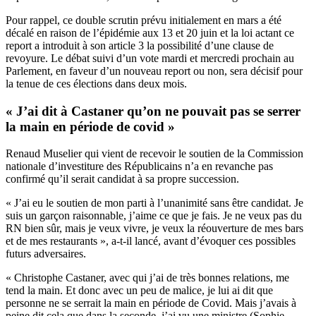
Pour rappel, ce double scrutin prévu initialement en mars a été
décalé en raison de l’épidémie aux 13 et 20 juin et la loi actant ce
report a introduit à son article 3 la possibilité d’une
clause de
revoyure
. Le débat suivi d’un vote mardi et mercredi prochain au
Parlement, en faveur d’un nouveau report ou non, sera décisif pour
la tenue de ces élections dans deux mois.
« J’ai dit à Castaner qu’on ne pouvait pas se serrer
la main en période de covid »
Renaud Muselier qui vient de recevoir le soutien de la Commission
nationale d’investiture des Républicains n’a en revanche pas
confirmé qu’il serait candidat à sa propre succession.
« J’ai eu le soutien de mon parti à l’unanimité sans être candidat. Je
suis un garçon raisonnable, j’aime ce que je fais. Je ne veux pas du
RN bien sûr, mais je veux vivre, je veux la réouverture de mes bars
et de mes restaurants », a-t-il lancé, avant d’évoquer ces possibles
futurs adversaires.
« Christophe Castaner, avec qui j’ai de très bonnes relations, me
tend la main. Et donc avec un peu de malice, je lui ai dit que
personne ne se serrait la main en période de Covid. Mais j’avais à
peine dit cela que dans la seconde, j’ai vu une ministre (Sophie