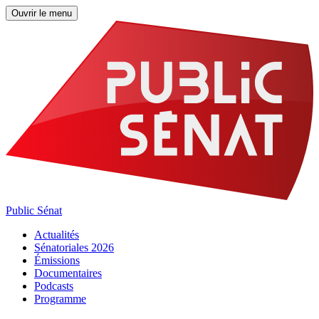
Ouvrir le menu
Public Sénat
Actualités
Sénatoriales 2026
Émissions
Documentaires
Podcasts
Programme