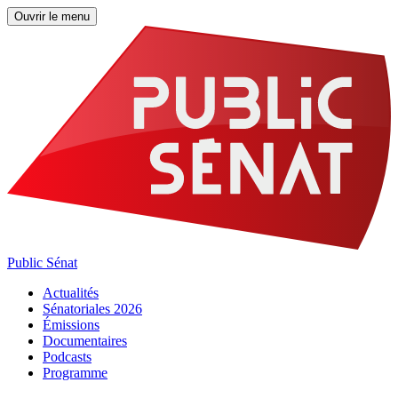
Ouvrir le menu
Public Sénat
Actualités
Sénatoriales 2026
Émissions
Documentaires
Podcasts
Programme