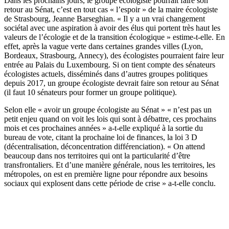
Dans les prochains jours, le groupe écologiste pourrait faire son
retour au Sénat, c’est en tout cas « l’espoir » de la maire écologiste
de Strasbourg, Jeanne Barseghian. « Il y a un vrai changement
sociétal avec une aspiration à avoir des élus qui portent très haut les
valeurs de l’écologie et de la transition écologique » estime-t-elle. En
effet, a
près la vague verte dans certaines grandes villes (Lyon,
Bordeaux, Strasbourg, Annecy), des écologistes pourraient faire leur
entrée au Palais du Luxembourg. Si on tient compte des sénateurs
écologistes actuels, disséminés dans d’autres groupes politiques
depuis 2017, un groupe écologiste devrait faire son retour au Sénat
(il faut 10 sénateurs pour former un groupe politique).
Selon elle « avoir un groupe écologiste au Sénat » « n’est pas un
petit enjeu quand on voit les lois qui sont à débattre, ces prochains
mois et ces prochaines années » a-t-elle expliqué à la sortie du
bureau de vote, citant la prochaine loi de finances, la loi 3 D
(décentralisation, déconcentration différenciation). « On attend
beaucoup dans nos territoires qui ont la particularité d’être
transfrontaliers. Et d’une manière générale, nous les territoires, les
métropoles, on est en première ligne pour répondre aux besoins
sociaux qui explosent dans cette période de crise » a-t-elle conclu.