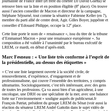
journaliste de France Inter (et frère du célèbre DJ David Guetta) se
e
retrouve bien sur la liste et en position éligible (8
place). On trouve
aussi l’ancien conseiller de Macron et directeur de la campagne,
Stéphane Séjourné, tout comme la sénatrice Fabienne Keller (en 7),
membre du parti allié de centre droit, Agir. Gilles Boyer, juppéiste et
e
conseiller d’Edouard Philippe, occupe la 12
place.
Cette liste porte le nom de « renaissance », issu du titre de la tribune
d’Emmanuel Macron « pour une renaissance européenne ». Sa
composition a été validée à l’unanimité par le bureau exécutif de
LREM, ce mardi, en début d’après-midi.
Marc Fesneau : « Une liste très conforme à l’esprit de
la présidentielle, au-dessus des étiquettes »
« C’est une liste largement ouverte à la société civile, de
renouvellement, d’expérience, d’engagement et de
professionnalisme, qui couvre l’ensemble des territoires, y compris
ultramarins. Sociologiquement, c’est très intéressant, avec des gens
de toutes les professions. Ça va aussi bien d’un agriculteur, à une
oncologue, une DRH ou une spécialiste de la mer, avec une balance
forte sur l’environnement » souligne auprès de publicsenat.fr
François Patriat, président du groupe LREM du Sénat (voir aussi la
réaction du sénateur LREM André Gattolin dans le sujet vidéo de