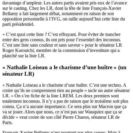
davantage d’ampleur. Les autres partis avaient pris eux de l’avance
sur le casting. Chez les LR, dont la tête de liste François-Xavier
Bellamy a fait largement débat, notamment en raison de son
opposition personnelle à l’IVG, on raille aujourd’hui cette liste du
parti présidentiel.
« C’est quoi cette liste ? C’est effrayant. Pour éviter de trancher
entre des gens connus, ils ont pris pour l’essentiel des inconnus.
C’est une liste sans couleur et sans saveur » pour le sénateur LR
Roger Karoutchi, membre de la commission d’investiture qui a
planché sur la liste LR.
« Nathalie Loiseau a le charisme d’une huître » (un
sénateur LR)
« Nathalie Loiseau a le charisme d’une huître. C’est une techno. A
croire qu’ils ne comprennent rien au peuple » tacle un autre sénateur
LR. « On s’en fiche de la liste LREM. Les deux premiers sont
totalement inconnus. Il n’y a pas de raison que le troisième soit plus
connu. Ça n’a aucune importance. Ce sera plus sur Macron que ça
va se jouer. Alors que nous, ce n’est pas sur Wauquiez que ça se
décide » veut croire de son côté Pierre Charon, sénateur LR de
Paris.
François-Xavier Bellamy n’est pourtant pas plus connu. Mais à