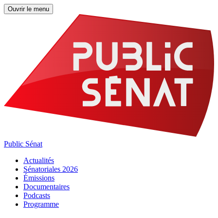
Ouvrir le menu
Public Sénat
Actualités
Sénatoriales 2026
Émissions
Documentaires
Podcasts
Programme