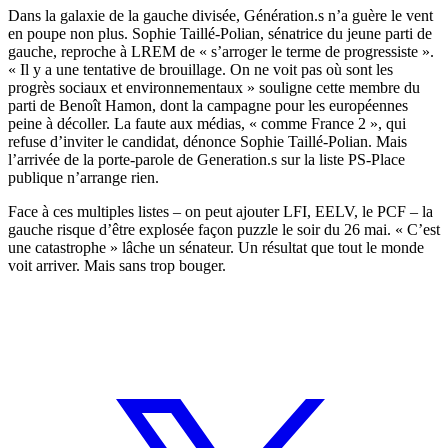
Dans la galaxie de la gauche divisée, Génération.s n’a guère le vent
en poupe non plus. Sophie Taillé-Polian, sénatrice du jeune parti de
gauche, reproche à LREM de « s’arroger le terme de progressiste ».
« Il y a une tentative de brouillage. On ne voit pas où sont les
progrès sociaux et environnementaux » souligne cette membre du
parti de Benoît Hamon, dont la campagne pour les européennes
peine à décoller. La faute aux médias, « comme France 2 », qui
refuse d’inviter le candidat, dénonce Sophie Taillé-Polian. Mais
l’arrivée de la porte-parole de Generation.s sur la liste PS-Place
publique n’arrange rien.
Face à ces multiples listes – on peut ajouter LFI, EELV, le PCF – la
gauche risque d’être explosée façon puzzle le soir du 26 mai. « C’est
une catastrophe » lâche un sénateur. Un résultat que tout le monde
voit arriver. Mais sans trop bouger.