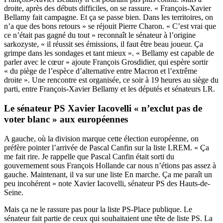
droite, après des débuts difficiles, on se rassure. « François-Xavier
Bellamy fait campagne. Et ça se passe bien. Dans les territoires, on
n’a que des bons retours » se réjouit Pierre Charon. « C’est vrai que
ce n’était pas gagné du tout » reconnaît le sénateur à l’origine
sarkozyste, « il réussit ses émissions, il faut être beau joueur. Ça
grimpe dans les sondages et tant mieux ». « Bellamy est capable de
parler avec le cœur » ajoute François Grosdidier, qui espère sortir
« du piège de l’espèce d’alternative entre Macron et l’extrême
droite ». Une rencontre est organisée, ce soir à 19 heures au siège du
parti, entre François-Xavier Bellamy et les députés et sénateurs LR.
Le sénateur PS Xavier Iacovelli « n’exclut pas de
voter blanc » aux européennes
A gauche, où la division marque cette élection européenne, on
préfère pointer l’arrivée de Pascal Canfin sur la liste LREM. « Ça
me fait rire. Je rappelle que Pascal Canfin était sorti du
gouvernement sous François Hollande car nous n’étions pas assez à
gauche. Maintenant, il va sur une liste En marche. Ça me paraît un
peu incohérent » note Xavier Iacovelli, sénateur PS des Hauts-de-
Seine.
Mais ça ne le rassure pas pour la liste PS-Place publique. Le
sénateur fait partie de ceux qui souhaitaient une tête de liste PS. La