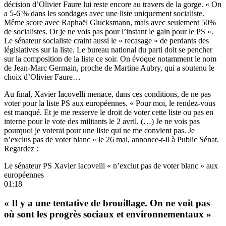
décision d’Olivier Faure lui reste encore au travers de la gorge. « On
a 5-6 % dans les sondages avec une liste uniquement socialiste.
Même score avec Raphaël Glucksmann, mais avec seulement 50%
de socialistes. Or je ne vois pas pour l’instant le gain pour le PS ».
Le sénateur socialiste craint aussi le « recasage » de perdants des
législatives sur la liste. Le bureau national du parti doit se pencher
sur la composition de la liste ce soir. On évoque notamment le nom
de Jean-Marc Germain, proche de Martine Aubry, qui a soutenu le
choix d’Olivier Faure…
Au final, Xavier Iacovelli menace, dans ces conditions, de ne pas
voter pour la liste PS aux européennes. « Pour moi, le rendez-vous
est manqué. Et je me resserve le droit de voter cette liste ou pas en
interne pour le vote des militants le 2 avril. (…) Je ne vois pas
pourquoi je voterai pour une liste qui ne me convient pas. Je
n’exclus pas de voter blanc » le 26 mai, annonce-t-il à Public Sénat.
Regardez :
Le sénateur PS Xavier Iacovelli « n’exclut pas de voter blanc » aux
européennes
01:18
« Il y a une tentative de brouillage. On ne voit pas
où sont les progrès sociaux et environnementaux »