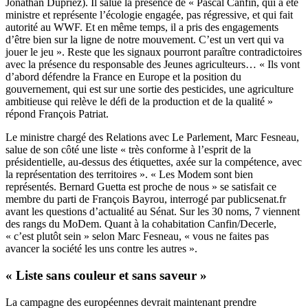
Jonathan Dupriez). Il salue la présence de « Pascal Canfin, qui a été
ministre et représente l’écologie engagée, pas régressive, et qui fait
autorité au WWF. Et en même temps, il a pris des engagements
d’être bien sur la ligne de notre mouvement. C’est un vert qui va
jouer le jeu ». Reste que les signaux pourront paraître contradictoires
avec la présence du responsable des Jeunes agriculteurs… « Ils vont
d’abord défendre la France en Europe et la position du
gouvernement, qui est sur une sortie des pesticides, une agriculture
ambitieuse qui relève le défi de la production et de la qualité »
répond François Patriat.
Le ministre chargé des Relations avec Le Parlement, Marc Fesneau,
salue de son côté une liste « très conforme à l’esprit de la
présidentielle, au-dessus des étiquettes, axée sur la compétence, avec
la représentation des territoires ». « Les Modem sont bien
représentés. Bernard Guetta est proche de nous » se satisfait ce
membre du parti de François Bayrou, interrogé par publicsenat.fr
avant les questions d’actualité au Sénat. Sur les 30 noms, 7 viennent
des rangs du MoDem. Quant à la cohabitation Canfin/Decerle,
« c’est plutôt sein » selon Marc Fesneau, « vous ne faites pas
avancer la société les uns contre les autres ».
« Liste sans couleur et sans saveur »
La campagne des européennes devrait maintenant prendre