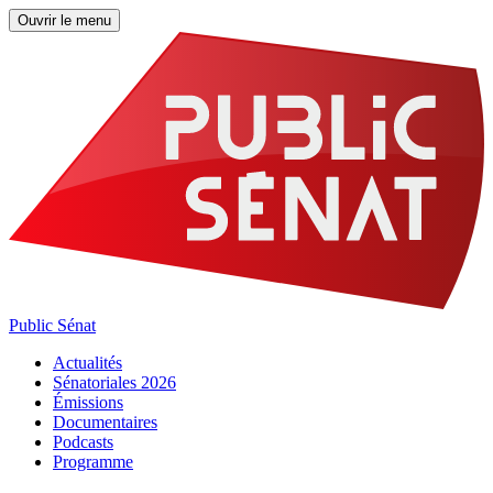
Ouvrir le menu
Public Sénat
Actualités
Sénatoriales 2026
Émissions
Documentaires
Podcasts
Programme