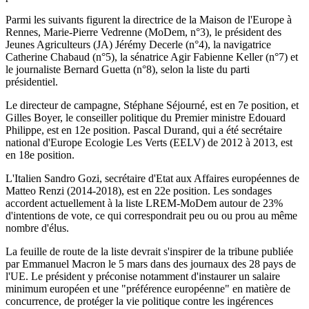
Parmi les suivants figurent la directrice de la Maison de l'Europe à
Rennes, Marie-Pierre Vedrenne (MoDem, n°3), le président des
Jeunes Agriculteurs (JA) Jérémy Decerle (n°4), la navigatrice
Catherine Chabaud (n°5), la sénatrice Agir Fabienne Keller (n°7) et
le journaliste Bernard Guetta (n°8), selon la liste du parti
présidentiel.
Le directeur de campagne, Stéphane Séjourné, est en 7e position, et
Gilles Boyer, le conseiller politique du Premier ministre Edouard
Philippe, est en 12e position. Pascal Durand, qui a été secrétaire
national d'Europe Ecologie Les Verts (EELV) de 2012 à 2013, est
en 18e position.
L'Italien Sandro Gozi, secrétaire d'Etat aux Affaires européennes de
Matteo Renzi (2014-2018), est en 22e position. Les sondages
accordent actuellement à la liste LREM-MoDem autour de 23%
d'intentions de vote, ce qui correspondrait peu ou ou prou au même
nombre d'élus.
La feuille de route de la liste devrait s'inspirer de la tribune publiée
par Emmanuel Macron le 5 mars dans des journaux des 28 pays de
l'UE. Le président y préconise notamment d'instaurer un salaire
minimum européen et une "préférence européenne" en matière de
concurrence, de protéger la vie politique contre les ingérences