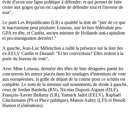
évite d'avoir une ligne politique à défendre, et qui permet de faire
croire aux gogos qu'on est capable de défendre tout et l'inverse de
tout".
Le parti Les Républicains (LR) a qualifié la liste de "pire de ce que
le macronisme peut produire: Loiseau, une techno fédéraliste pro-
GPA en tête, et Canfin, ancien ministre de Hollande anti-capitaliste
et pro-immigration derrière!."
A gauche, Jean-Luc Mélenchon a raillé la présence sur la liste des
ex-EELV Canfin et Durand: "Et les convictions? Elles restent à la
porte du bureau de vote".
Avec Mme Loiseau, dernière des têtes de liste désignées parmi les
concurrents les mieux placés dans les sondages d'intentions de vote
aux européennes, la grille de départ de la course pour ce scrutin est
complète. Le nom de la ministre suit notamment, de droite à gauche,
ceux de Jordan Bardella (RN), Nicolas Dupont-Aignan (DLF),
François-Xavier Bellamy (LR), Yannick Jadot (EELV), Raphaël
Glucksmann (PS et Place publique), Manon Aubry (LFI) et Benoît
Hamon (Générations).