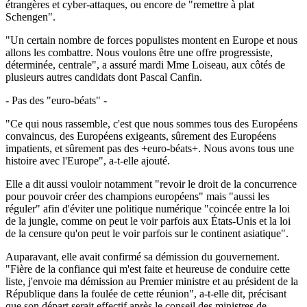
étrangères et cyber-attaques, ou encore de "remettre à plat
Schengen".
"Un certain nombre de forces populistes montent en Europe et nous
allons les combattre. Nous voulons être une offre progressiste,
déterminée, centrale", a assuré mardi Mme Loiseau, aux côtés de
plusieurs autres candidats dont Pascal Canfin.
- Pas des "euro-béats" -
"Ce qui nous rassemble, c'est que nous sommes tous des Européens
convaincus, des Européens exigeants, sûrement des Européens
impatients, et sûrement pas des +euro-béats+. Nous avons tous une
histoire avec l'Europe", a-t-elle ajouté.
Elle a dit aussi vouloir notamment "revoir le droit de la concurrence
pour pouvoir créer des champions européens" mais "aussi les
réguler" afin d'éviter une politique numérique "coincée entre la loi
de la jungle, comme on peut le voir parfois aux États-Unis et la loi
de la censure qu'on peut le voir parfois sur le continent asiatique".
Auparavant, elle avait confirmé sa démission du gouvernement.
"Fière de la confiance qui m'est faite et heureuse de conduire cette
liste, j'envoie ma démission au Premier ministre et au président de la
République dans la foulée de cette réunion", a-t-elle dit, précisant
que son départ serait effectif après le conseil des ministres de