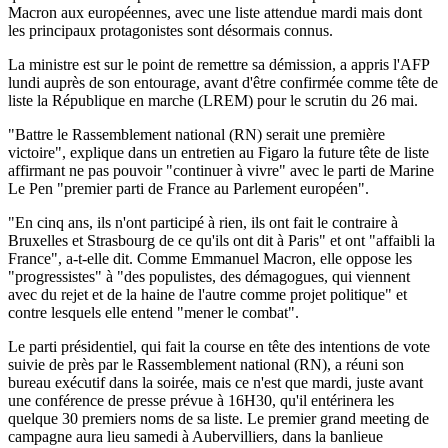
Macron aux européennes, avec une liste attendue mardi mais dont
les principaux protagonistes sont désormais connus.
La ministre est sur le point de remettre sa démission, a appris l'AFP
lundi auprès de son entourage, avant d'être confirmée comme tête de
liste la République en marche (LREM) pour le scrutin du 26 mai.
"Battre le Rassemblement national (RN) serait une première
victoire", explique dans un entretien au Figaro la future tête de liste
affirmant ne pas pouvoir "continuer à vivre" avec le parti de Marine
Le Pen "premier parti de France au Parlement européen".
"En cinq ans, ils n'ont participé à rien, ils ont fait le contraire à
Bruxelles et Strasbourg de ce qu'ils ont dit à Paris" et ont "affaibli la
France", a-t-elle dit. Comme Emmanuel Macron, elle oppose les
"progressistes" à "des populistes, des démagogues, qui viennent
avec du rejet et de la haine de l'autre comme projet politique" et
contre lesquels elle entend "mener le combat".
Le parti présidentiel, qui fait la course en tête des intentions de vote
suivie de près par le Rassemblement national (RN), a réuni son
bureau exécutif dans la soirée, mais ce n'est que mardi, juste avant
une conférence de presse prévue à 16H30, qu'il entérinera les
quelque 30 premiers noms de sa liste. Le premier grand meeting de
campagne aura lieu samedi à Aubervilliers, dans la banlieue