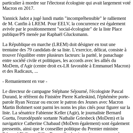
particulier à mordre sur l'électorat écologiste qui avait largement voté
Macron en 2017.
Yannick Jadot a jugé lundi matin "incompréhensible" le ralliement
de M. Canfin à LREM. Pour EELV, la concurrence est également
avivée par le positionnement "social-écologiste" de la liste Place
publique/PS menée par Raphaël Glucksmann.
La République en marche (LREM) doit désigner en tout une
trentaine des 79 candidats de sa liste. L'exercice, délicat, consiste à
trouver l'équilibre entre plusieurs facteurs: la parité, le panachage
entre société civile et politiques, les accords avec les alliés du
MoDem, d'Agir (centre droit ex-LR favorable à Emmanuel Macron)
et des Radicaux, ...
- Remaniement en vue -
Le directeur de campagne Stéphane Séjourné, l'écologiste Pascal
Durand, le référent du Finistère Pierre Karleskind, l'éphémère porte-
parole Ryan Nezzar ou encore le patron des Jeunes avec Macron
Martin Bohmert sont parmi les noms les plus cités pour figurer sur la
liste. La sénatrice Fabienne Keller (Agir), le journaliste Bernard
Guetta, l'eurodéputée sortante Nathalie Griesbeck (MoDem) et la
navigatrice Catherine Chabaud (MoDem également) sont également
pressentis, ainsi que le conseiller politique du Premier ministre