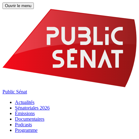
Ouvrir le menu
Public Sénat
Actualités
Sénatoriales 2026
Émissions
Documentaires
Podcasts
Programme