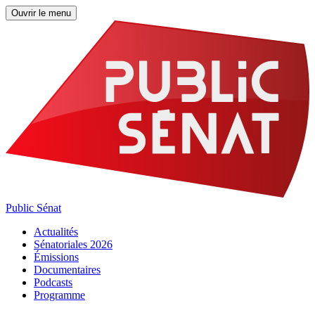
Ouvrir le menu
Public Sénat
Actualités
Sénatoriales 2026
Émissions
Documentaires
Podcasts
Programme