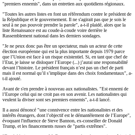
"premiers ennemis", dans un entretien aux quotidiens régionaux.
"Toutes les autres listes en font un référendum contre le président de
la République et le gouvernement. Il ne s'agirait pas que je sois le
seul à ne pas pouvoir prendre la parole", a-t-il plaidé, alors que la
liste Renaissance est au coude-à-coude voire derrière le
Rassemblement national dans les derniers sondages.
"Je ne peux donc pas être un spectateur, mais un acteur de cette
élection européenne qui est la plus importante depuis 1979 parce
que l’Union est face à un risque existentiel. Si, en tant que chef de
l’Etat, je laisse se disloquer l’Europe (...) j’aurai une responsabilité
devant l’histoire. Le président français n’est pas un chef de parti
mais il est normal qu’il s’implique dans des choix fondamentaux", a-
t-il ajouté.
Avant de s'en prendre à nouveau aux nationalistes. "Est ennemi de
l’Europe celui qui ne croit pas en son avenir. Les nationalistes qui
veulent la diviser sont ses premiers ennemis", a-t-il lancé.
Il a aussi dénoncé "une connivence entre les nationalistes et des
intérêts étrangers, dont l’objectif est le démantèlement de l’Europe",
évoquant l'influence de Steve Bannon, ex-conseiller de Donald
Trump, et les financements russes de "partis extrêmes".