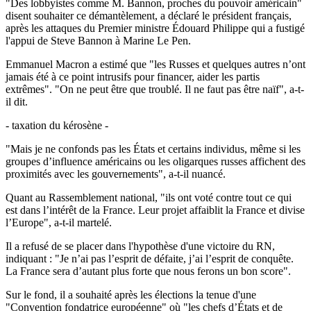
"Des lobbyistes comme M. Bannon, proches du pouvoir américain"
disent souhaiter ce démantèlement, a déclaré le président français,
après les attaques du Premier ministre Édouard Philippe qui a fustigé
l'appui de Steve Bannon à Marine Le Pen.
Emmanuel Macron a estimé que "les Russes et quelques autres n’ont
jamais été à ce point intrusifs pour financer, aider les partis
extrêmes". "On ne peut être que troublé. Il ne faut pas être naïf", a-t-
il dit.
- taxation du kérosène -
"Mais je ne confonds pas les États et certains individus, même si les
groupes d’influence américains ou les oligarques russes affichent des
proximités avec les gouvernements", a-t-il nuancé.
Quant au Rassemblement national, "ils ont voté contre tout ce qui
est dans l’intérêt de la France. Leur projet affaiblit la France et divise
l’Europe", a-t-il martelé.
Il a refusé de se placer dans l'hypothèse d'une victoire du RN,
indiquant : "Je n’ai pas l’esprit de défaite, j’ai l’esprit de conquête.
La France sera d’autant plus forte que nous ferons un bon score".
Sur le fond, il a souhaité après les élections la tenue d'une
"Convention fondatrice européenne" où "les chefs d’États et de