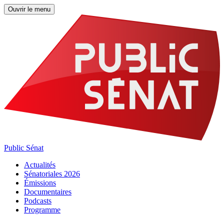
Ouvrir le menu
Public Sénat
Actualités
Sénatoriales 2026
Émissions
Documentaires
Podcasts
Programme