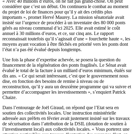
« Avec 40 millions d’euros, on ne fait pas grand-chose. On peut
considérer que c’est un début. On continuera le combat au moment
du projet de loi de finances pour qu’il y ait des crédits plus
importants », promet Hervé Maurey. La mission sénatoriale avait
insisté sur l’urgence de procéder à un inventaire des 80 000 ponts
gérés au niveau communal d’ici 2025. Elle avait estimé le coût
annuel à 30 millions d’euros, et ce, sur cinq ans. Le rapport
reconnaissait toutefois qu’il s’agissait d’une « fourchette haute », les
moyens ayant vocation à être fléchés en priorité vers les ponts dont
l’état n’a pas été évalué depuis longtemps.
Une fois la phase d’expertise achevée, se posera la question du
financement de la régénération des ponts fragilisés. Le Sénat avait
évalué le total de la facture à un milliard d’euros minimum, étalés sur
dix ans. « Ce qui serait intéressant, c’est que le gouvernement nous
dise, en fonction des besoins de remise à niveau ou de
reconstruction, qu’il y aura un deuxième programme qui va suivre et
permettre d’accompagner les investissements », s’enquiert Patrick
Chaize.
Dans l’entourage de Joël Giraud, on répond que l’Etat sera en
soutien des collectivités locales. Une
instruction ministérielle
adressée aux préfets en février avait justement insisté sur les travaux
de sécurisation dans l’attribution de la DSIL (dotation de soutien à
l’investissement local) aux collectivités locales. « Vous porterez une