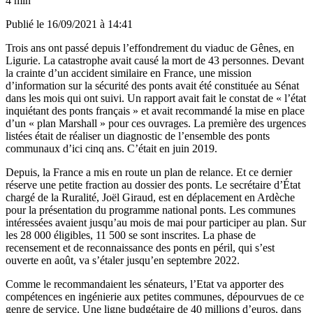
4 min
Publié le
16/09/2021 à 14:41
Trois ans ont passé depuis l’effondrement du viaduc de Gênes, en
Ligurie. La catastrophe avait causé la mort de 43 personnes. Devant
la crainte d’un accident similaire en France,
une mission
d’information sur la sécurité des ponts avait été constituée au Sénat
dans les mois qui ont suivi. Un rapport avait fait
le constat de « l’état
inquiétant des ponts français »
et avait recommandé la mise en place
d’un « plan Marshall » pour ces ouvrages. La première des urgences
listées était de réaliser un diagnostic de l’ensemble des ponts
communaux d’ici cinq ans. C’était en juin 2019.
Depuis, la France a mis en route un plan de relance. Et ce dernier
réserve une petite fraction au dossier des ponts. Le secrétaire d’État
chargé de la Ruralité, Joël Giraud, est en déplacement en Ardèche
pour la présentation du programme national ponts. Les communes
intéressées avaient jusqu’au mois de mai pour participer au plan. Sur
les 28 000 éligibles, 11 500 se sont inscrites. La phase de
recensement et de reconnaissance des ponts en péril, qui s’est
ouverte en août, va s’étaler jusqu’en septembre 2022.
Comme le recommandaient les sénateurs, l’Etat va apporter des
compétences en ingénierie aux petites communes, dépourvues de ce
genre de service. Une ligne budgétaire de 40 millions d’euros, dans