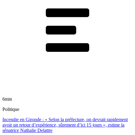
6min
Politique
Incendie en Gironde : « Selon la préfecture, on devrait rapidement
avoir un retour d’expérience, sûrement d’ici 15 jours », estime la
sénatrice Nathalie Delattre