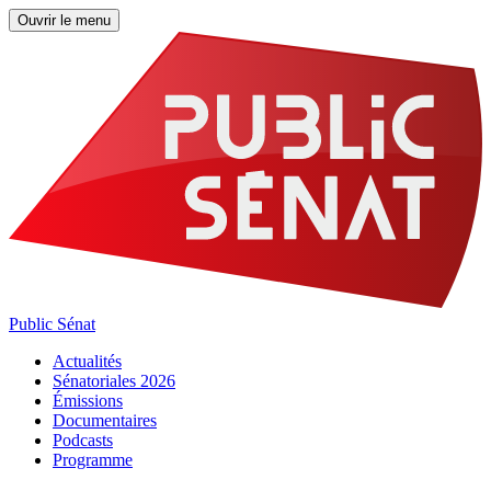
Ouvrir le menu
Public Sénat
Actualités
Sénatoriales 2026
Émissions
Documentaires
Podcasts
Programme