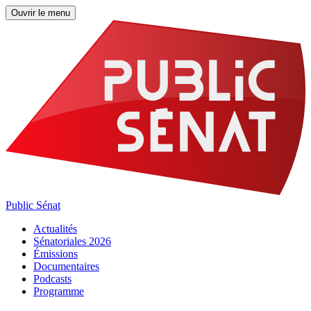
Ouvrir le menu
Public Sénat
Actualités
Sénatoriales 2026
Émissions
Documentaires
Podcasts
Programme