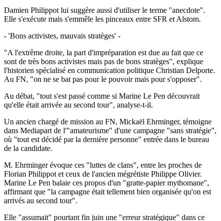
Damien Philippot lui suggère aussi d'utiliser le terme "anecdote".
Elle s'exécute mais s'emmêle les pinceaux entre SFR et Alstom.
- 'Bons activistes, mauvais stratèges' -
"A l'extrême droite, la part d'impréparation est due au fait que ce
sont de très bons activistes mais pas de bons stratèges", explique
l'historien spécialisé en communication politique Christian Delporte.
Au FN, "on ne se bat pas pour le pouvoir mais pour s'opposer".
Au débat, "tout s'est passé comme si Marine Le Pen découvrait
qu'elle était arrivée au second tour", analyse-t-il.
Un ancien chargé de mission au FN, Mickaël Ehrminger, témoigne
dans Mediapart de l'"amateurisme" d'une campagne "sans stratégie",
où "tout est décidé par la dernière personne" entrée dans le bureau
de la candidate.
M. Ehrminger évoque ces "luttes de clans", entre les proches de
Florian Philippot et ceux de l'ancien mégrétiste Philippe Olivier.
Marine Le Pen balaie ces propos d'un "gratte-papier mythomane",
affirmant que "la campagne était tellement bien organisée qu'on est
arrivés au second tour".
Elle "assumait" pourtant fin juin une "erreur stratégique" dans ce