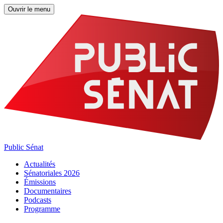
Ouvrir le menu
Public Sénat
Actualités
Sénatoriales 2026
Émissions
Documentaires
Podcasts
Programme