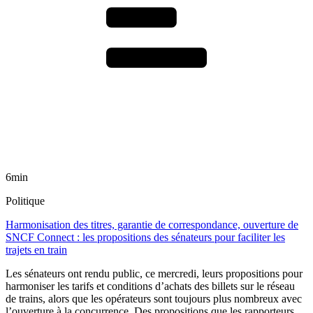
6min
Politique
Harmonisation des titres, garantie de correspondance, ouverture de
SNCF Connect : les propositions des sénateurs pour faciliter les
trajets en train
Les sénateurs ont rendu public, ce mercredi, leurs propositions pour
harmoniser les tarifs et conditions d’achats des billets sur le réseau
de trains, alors que les opérateurs sont toujours plus nombreux avec
l’ouverture à la concurrence. Des propositions que les rapporteurs