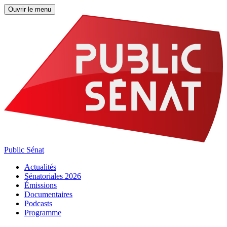
Ouvrir le menu
Public Sénat
Actualités
Sénatoriales 2026
Émissions
Documentaires
Podcasts
Programme