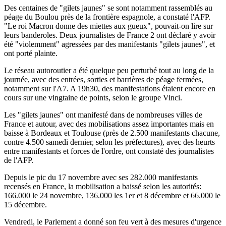
Des centaines de "gilets jaunes" se sont notamment rassemblés au
péage du Boulou près de la frontière espagnole, a constaté l'AFP.
"Le roi Macron donne des miettes aux gueux", pouvait-on lire sur
leurs banderoles. Deux journalistes de France 2 ont déclaré y avoir
été "violemment" agressées par des manifestants "gilets jaunes", et
ont porté plainte.
Le réseau autoroutier a été quelque peu perturbé tout au long de la
journée, avec des entrées, sorties et barrières de péage fermées,
notamment sur l'A7. A 19h30, des manifestations étaient encore en
cours sur une vingtaine de points, selon le groupe Vinci.
Les "gilets jaunes" ont manifesté dans de nombreuses villes de
France et autour, avec des mobilisations assez importantes mais en
baisse à Bordeaux et Toulouse (près de 2.500 manifestants chacune,
contre 4.500 samedi dernier, selon les préfectures), avec des heurts
entre manifestants et forces de l'ordre, ont constaté des journalistes
de l'AFP.
Depuis le pic du 17 novembre avec ses 282.000 manifestants
recensés en France, la mobilisation a baissé selon les autorités:
166.000 le 24 novembre, 136.000 les 1er et 8 décembre et 66.000 le
15 décembre.
Vendredi, le Parlement a donné son feu vert à des mesures d'urgence