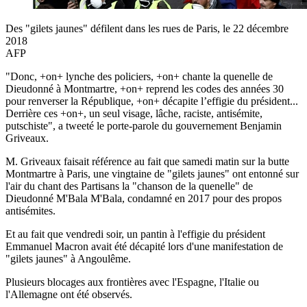
Des "gilets jaunes" défilent dans les rues de Paris, le 22 décembre
2018
AFP
"Donc, +on+ lynche des policiers, +on+ chante la quenelle de
Dieudonné à Montmartre, +on+ reprend les codes des années 30
pour renverser la République, +on+ décapite l’effigie du président...
Derrière ces +on+, un seul visage, lâche, raciste, antisémite,
putschiste", a tweeté le porte-parole du gouvernement Benjamin
Griveaux.
M. Griveaux faisait référence au fait que samedi matin sur la butte
Montmartre à Paris, une vingtaine de "gilets jaunes" ont entonné sur
l'air du chant des Partisans la "chanson de la quenelle" de
Dieudonné M'Bala M'Bala, condamné en 2017 pour des propos
antisémites.
Et au fait que vendredi soir, un pantin à l'effigie du président
Emmanuel Macron avait été décapité lors d'une manifestation de
"gilets jaunes" à Angoulême.
Plusieurs blocages aux frontières avec l'Espagne, l'Italie ou
l'Allemagne ont été observés.