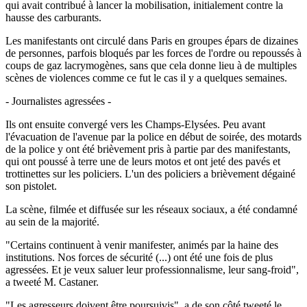
qui avait contribué à lancer la mobilisation, initialement contre la
hausse des carburants.
Les manifestants ont circulé dans Paris en groupes épars de dizaines
de personnes, parfois bloqués par les forces de l'ordre ou repoussés à
coups de gaz lacrymogènes, sans que cela donne lieu à de multiples
scènes de violences comme ce fut le cas il y a quelques semaines.
- Journalistes agressées -
Ils ont ensuite convergé vers les Champs-Elysées. Peu avant
l'évacuation de l'avenue par la police en début de soirée, des motards
de la police y ont été brièvement pris à partie par des manifestants,
qui ont poussé à terre une de leurs motos et ont jeté des pavés et
trottinettes sur les policiers. L'un des policiers a brièvement dégainé
son pistolet.
La scène, filmée et diffusée sur les réseaux sociaux, a été condamné
au sein de la majorité.
"Certains continuent à venir manifester, animés par la haine des
institutions. Nos forces de sécurité (...) ont été une fois de plus
agressées. Et je veux saluer leur professionnalisme, leur sang-froid",
a tweeté M. Castaner.
"Les agresseurs doivent être poursuivis", a de son côté tweeté le