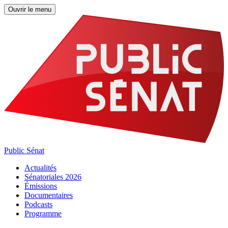
Ouvrir le menu
Public Sénat
Actualités
Sénatoriales 2026
Émissions
Documentaires
Podcasts
Programme