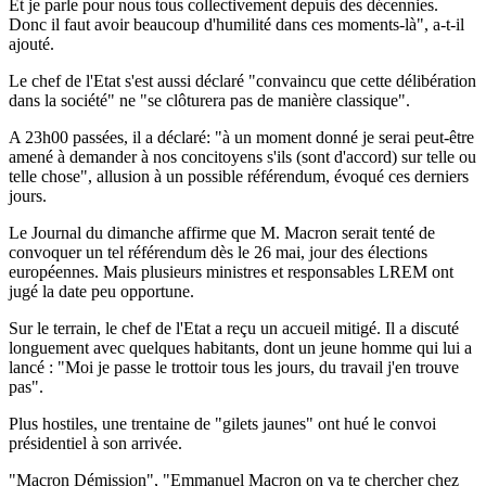
Et je parle pour nous tous collectivement depuis des décennies.
Donc il faut avoir beaucoup d'humilité dans ces moments-là", a-t-il
ajouté.
Le chef de l'Etat s'est aussi déclaré "convaincu que cette délibération
dans la société" ne "se clôturera pas de manière classique".
A 23h00 passées, il a déclaré: "à un moment donné je serai peut-être
amené à demander à nos concitoyens s'ils (sont d'accord) sur telle ou
telle chose", allusion à un possible référendum, évoqué ces derniers
jours.
Le Journal du dimanche affirme que M. Macron serait tenté de
convoquer un tel référendum dès le 26 mai, jour des élections
européennes. Mais plusieurs ministres et responsables LREM ont
jugé la date peu opportune.
Sur le terrain, le chef de l'Etat a reçu un accueil mitigé. Il a discuté
longuement avec quelques habitants, dont un jeune homme qui lui a
lancé : "Moi je passe le trottoir tous les jours, du travail j'en trouve
pas".
Plus hostiles, une trentaine de "gilets jaunes" ont hué le convoi
présidentiel à son arrivée.
"Macron Démission", "Emmanuel Macron on va te chercher chez