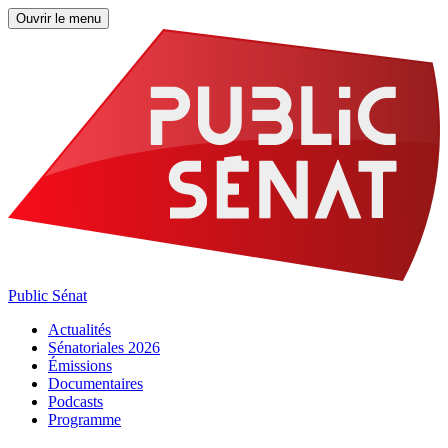
Ouvrir le menu
Public Sénat
Actualités
Sénatoriales 2026
Émissions
Documentaires
Podcasts
Programme