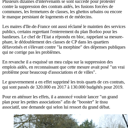
Plusieurs dizaines d'intervenants se sont succédé pour protester
contre la suppression des contrats aidés, les fusions forcées de
communes, les fermetures de classes, les ghettos urbains ou encore
le manque persistant de logements et de médecins.
Les maires d'Ile-de-France ont aussi réclamé le maintien des services
publics, certains regrettant l'enterrement du plan Borloo pour les
banlieues. Le chef de l'Etat a répondu en bloc, rappelant sa mesure-
phare, le dédoublement des classes de CP dans les quartiers
défavorisés et s'élevant contre "la morphine" des dépenses publiques
qui ne corrige pas les problèmes.
En revanche il a esquissé un mea culpa sur la suppression des
emplois aidés, en reconnaissant que cette mesure avait posé "un vrai
problème pour beaucoup d'associations et de villes".
Le gouvernement a en effet supprimé les trois quarts de ces contrats,
qui sont passés de 320.000 en 2017 à 130.000 budgétés pour 2019.
Pour en atténuer les effets, il a annoncé vouloir lancer "un grand
plan pour les petites associations" afin de "booster" le tissu
associatif, une demande qui selon lui ressort du grand débat.