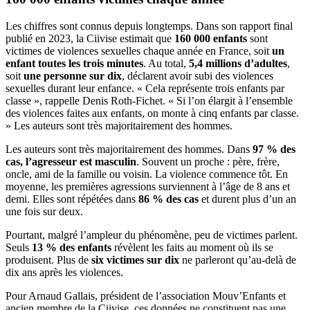
Les chiffres sont connus depuis longtemps. Dans son rapport final
publié en 2023, la Ciivise estimait que
160 000 enfants
sont
victimes de violences sexuelles chaque année en France, soit
un
enfant toutes les trois minutes
. Au total,
5,4 millions d’adultes
,
soit
une personne sur dix
, déclarent avoir subi des violences
sexuelles durant leur enfance. « Cela représente trois enfants par
classe », rappelle Denis Roth-Fichet. « Si l’on élargit à l’ensemble
des violences faites aux enfants, on monte à cinq enfants par classe.
» Les auteurs sont très majoritairement des hommes.
Les auteurs sont très majoritairement des hommes. Dans
97 % des
cas, l’agresseur est masculin
. Souvent un proche : père, frère,
oncle, ami de la famille ou voisin. La violence commence tôt. En
moyenne, les premières agressions surviennent à l’âge de 8 ans et
demi. Elles sont répétées dans
86 % des cas
et durent plus d’un an
une fois sur deux.
Pourtant, malgré l’ampleur du phénomène, peu de victimes parlent.
Seuls
13 % des enfants
révèlent les faits au moment où ils se
produisent. Plus de
six victimes sur dix
ne parleront qu’au-delà de
dix ans après les violences.
Pour Arnaud Gallais, président de l’association Mouv’Enfants et
ancien membre de la Ciivise, ces données ne constituent pas une