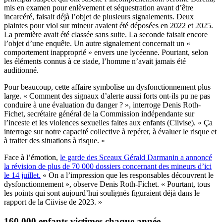
mis en examen pour enlèvement et séquestration avant d’être
incarcéré, faisait déjà l’objet de plusieurs signalements. Deux
plaintes pour viol sur mineur avaient été déposées en 2022 et 2025.
La première avait été classée sans suite. La seconde faisait encore
l’objet d’une enquête. Un autre signalement concernait un «
comportement inapproprié » envers une lycéenne. Pourtant, selon
les éléments connus à ce stade, l’homme n’avait jamais été
auditionné.
Pour beaucoup, cette affaire symbolise un dysfonctionnement plus
large. « Comment des signaux d’alerte aussi forts ont-ils pu ne pas
conduire à une évaluation du danger ? », interroge Denis Roth-
Fichet, secrétaire général de la Commission indépendante sur
l’inceste et les violences sexuelles faites aux enfants (Ciivise). « Ça
interroge sur notre capacité collective à repérer, à évaluer le risque et
à traiter des situations à risque. »
Face à l’émotion,
le garde des Sceaux Gérald Darmanin a annoncé
la révision de plus de 70 000 dossiers concernant des mineurs d’ici
le 14 juillet.
« On a l’impression que les responsables découvrent le
dysfonctionnement », observe Denis Roth-Fichet. « Pourtant, tous
les points qui sont aujourd’hui soulignés figuraient déjà dans le
rapport de la Ciivise de 2023. »
160 000 enfants victimes chaque année