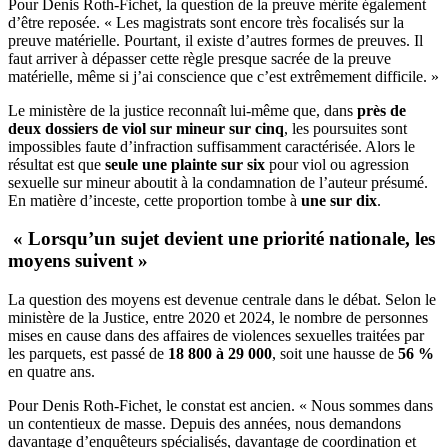
Pour Denis Roth-Fichet, la question de la preuve mérite également
d’être reposée. « Les magistrats sont encore très focalisés sur la
preuve matérielle. Pourtant, il existe d’autres formes de preuves. Il
faut arriver à dépasser cette règle presque sacrée de la preuve
matérielle, même si j’ai conscience que c’est extrêmement difficile. »
Le ministère de la justice reconnaît lui-même que, dans
près de
deux dossiers de viol sur mineur sur cinq
, les poursuites sont
impossibles faute d’infraction suffisamment caractérisée. Alors le
résultat est que
seule une plainte sur six
pour viol ou agression
sexuelle sur mineur aboutit à la condamnation de l’auteur présumé.
En matière d’inceste, cette proportion tombe à
une sur dix
.
« Lorsqu’un sujet devient une priorité nationale, les
moyens suivent »
La question des moyens est devenue centrale dans le débat. Selon le
ministère de la Justice, entre 2020 et 2024, le nombre de personnes
mises en cause dans des affaires de violences sexuelles traitées par
les parquets, est passé de
18 800 à 29 000
, soit une hausse de
56 %
en quatre ans.
Pour Denis Roth-Fichet, le constat est ancien. « Nous sommes dans
un contentieux de masse. Depuis des années, nous demandons
davantage d’enquêteurs spécialisés, davantage de coordination et