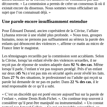
découverte. « La commission a permis de créer un consensus là où il
existait encore du dissensus. Nous sommes venus officialiser un
sujet que l’on connaissait déjà. »
Une parole encore insuffisamment entendue
Pour Édouard Durand, ancien coprésident de la Ciivise, l’affaire
Lyhanna renvoie à une réalité plus profonde. « Nous tous, groupes
humains, nous ne prenons pas suffisamment au sérieux la parole des
enfants qui dénoncent des violences », affirme ce matin au micro de
France Inter le magistrat.
Les témoignages recueillis par la commission sont accablants. Selon
la Ciivise, lorsqu’un enfant révèle des violences sexuelles, il ne
reçoit pas de réponse de soutien adaptée dans
92 % des cas
. Même
lorsqu’il parle, l’enfant n’est pas toujours protégé. Près d’un enfant
sur deux (
45 %
) n’est pas mis en sécurité après avoir révélé les faits.
Dans
27 %
des situations, le professionnel ou l’adulte qui reçoit sa
parole lui demande de ne pas en parler. Dans
22 % des cas
, il le
rend responsable de ce qu’il a subi.
« C’est un discrédit qui est porté encore aujourd’hui sur la parole de
l’enfant », estime Denis Roth-Fichet. «. On continue trop souvent à
considérer qu’il peut être manipulé ou instrumentalisé. » Un constat