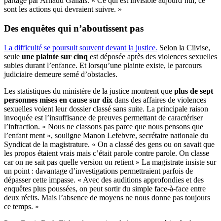
partagé par Arnaud Gallais. « Ce qui est invisible aujourd’hui, ce
sont les actions qui devraient suivre. »
Des enquêtes qui n’aboutissent pas
La difficulté se poursuit souvent devant la justice.
Selon la Ciivise,
seule
une plainte sur cinq
est déposée après des violences sexuelles
subies durant l’enfance. Et lorsqu’une plainte existe, le parcours
judiciaire demeure semé d’obstacles.
Les statistiques du ministère de la justice montrent que
plus de sept
personnes mises en cause sur dix
dans des affaires de violences
sexuelles voient leur dossier classé sans suite. La principale raison
invoquée est l’insuffisance de preuves permettant de caractériser
l’infraction. « Nous ne classons pas parce que nous pensons que
l’enfant ment », souligne Manon Lefebvre, secrétaire nationale du
Syndicat de la magistrature. « On a classé des gens ou on savait que
les propos étaient vrais mais c’était parole contre parole. On classe
car on ne sait pas quelle version on retient » La magistrate insiste sur
un point : davantage d’investigations permettraient parfois de
dépasser cette impasse. « Avec des auditions approfondies et des
enquêtes plus poussées, on peut sortir du simple face-à-face entre
deux récits. Mais l’absence de moyens ne nous donne pas toujours
ce temps. »