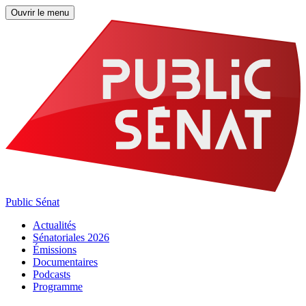
Ouvrir le menu
Public Sénat
Actualités
Sénatoriales 2026
Émissions
Documentaires
Podcasts
Programme