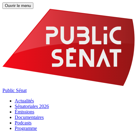
Ouvrir le menu
Public Sénat
Actualités
Sénatoriales 2026
Émissions
Documentaires
Podcasts
Programme