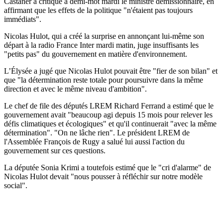
Castaner a critiqué à demi-mot mardi le ministre démissionnaire, en
affirmant que les effets de la politique "n'étaient pas toujours
immédiats".
Nicolas Hulot, qui a créé la surprise en annonçant lui-même son
départ à la radio France Inter mardi matin, juge insuffisants les
"petits pas" du gouvernement en matière d'environnement.
L’Élysée a jugé que Nicolas Hulot pouvait être "fier de son bilan" et
que "la détermination reste totale pour poursuivre dans la même
direction et avec le même niveau d'ambition".
Le chef de file des députés LREM Richard Ferrand a estimé que le
gouvernement avait "beaucoup agi depuis 15 mois pour relever les
défis climatiques et écologiques" et qu'il continuerait "avec la même
détermination". "On ne lâche rien". Le président LREM de
l'Assemblée François de Rugy a salué lui aussi l'action du
gouvernement sur ces questions.
La députée Sonia Krimi a toutefois estimé que le "cri d'alarme" de
Nicolas Hulot devait "nous pousser à réfléchir sur notre modèle
social".