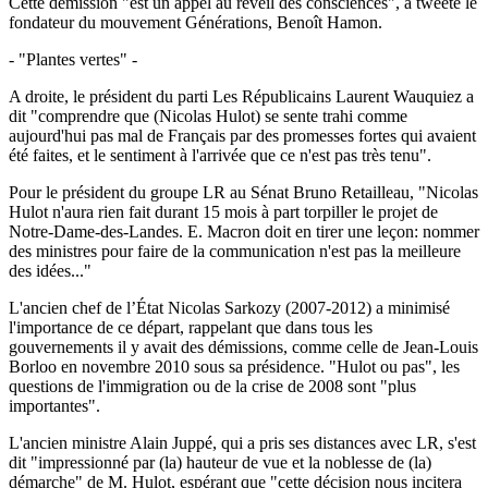
Cette démission "est un appel au réveil des consciences", a tweeté le
fondateur du mouvement Générations, Benoît Hamon.
- "Plantes vertes" -
A droite, le président du parti Les Républicains Laurent Wauquiez a
dit "comprendre que (Nicolas Hulot) se sente trahi comme
aujourd'hui pas mal de Français par des promesses fortes qui avaient
été faites, et le sentiment à l'arrivée que ce n'est pas très tenu".
Pour le président du groupe LR au Sénat Bruno Retailleau, "Nicolas
Hulot n'aura rien fait durant 15 mois à part torpiller le projet de
Notre-Dame-des-Landes. E. Macron doit en tirer une leçon: nommer
des ministres pour faire de la communication n'est pas la meilleure
des idées..."
L'ancien chef de l’État Nicolas Sarkozy (2007-2012) a minimisé
l'importance de ce départ, rappelant que dans tous les
gouvernements il y avait des démissions, comme celle de Jean-Louis
Borloo en novembre 2010 sous sa présidence. "Hulot ou pas", les
questions de l'immigration ou de la crise de 2008 sont "plus
importantes".
L'ancien ministre Alain Juppé, qui a pris ses distances avec LR, s'est
dit "impressionné par (la) hauteur de vue et la noblesse de (la)
démarche" de M. Hulot, espérant que "cette décision nous incitera