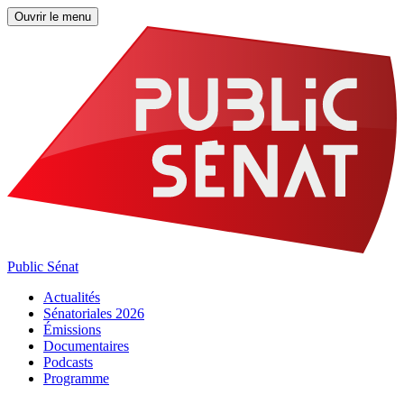
Ouvrir le menu
Public Sénat
Actualités
Sénatoriales 2026
Émissions
Documentaires
Podcasts
Programme