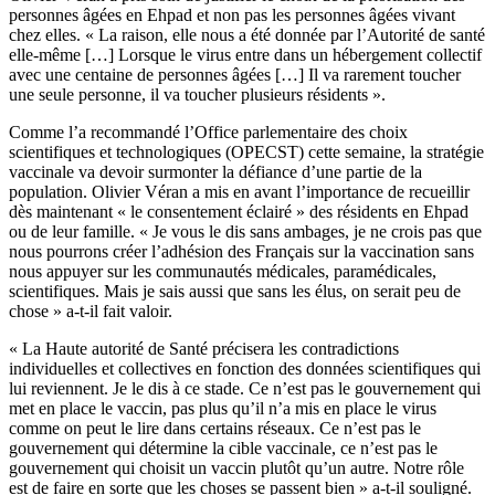
personnes âgées en Ehpad et non pas les personnes âgées vivant
chez elles. « La raison, elle nous a été donnée par l’Autorité de santé
elle-même […] Lorsque le virus entre dans un hébergement collectif
avec une centaine de personnes âgées […] Il va rarement toucher
une seule personne, il va toucher plusieurs résidents ».
Comme l’a
recommandé
l’Office parlementaire des choix
scientifiques et technologiques (OPECST) cette semaine, la stratégie
vaccinale va devoir surmonter la défiance d’une partie de la
population. Olivier Véran a mis en avant l’importance de recueillir
dès maintenant « le consentement éclairé » des résidents en Ehpad
ou de leur famille. « Je vous le dis sans ambages, je ne crois pas que
nous pourrons créer l’adhésion des Français sur la vaccination sans
nous appuyer sur les communautés médicales, paramédicales,
scientifiques. Mais je sais aussi que sans les élus, on serait peu de
chose » a-t-il fait valoir.
« La Haute autorité de Santé précisera les contradictions
individuelles et collectives en fonction des données scientifiques qui
lui reviennent. Je le dis à ce stade. Ce n’est pas le gouvernement qui
met en place le vaccin, pas plus qu’il n’a mis en place le virus
comme on peut le lire dans certains réseaux. Ce n’est pas le
gouvernement qui détermine la cible vaccinale, ce n’est pas le
gouvernement qui choisit un vaccin plutôt qu’un autre. Notre rôle
est de faire en sorte que les choses se passent bien » a-t-il souligné.