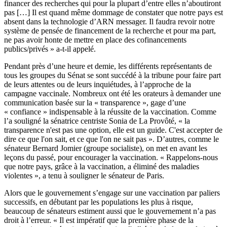
financer des recherches qui pour la plupart d’entre elles n’aboutiront
pas […] Il est quand même dommage de constater que notre pays est
absent dans la technologie d’ARN messager. Il faudra revoir notre
système de pensée de financement de la recherche et pour ma part,
ne pas avoir honte de mettre en place des cofinancements
publics/privés » a-t-il appelé.
Pendant près d’une heure et demie, les différents représentants de
tous les groupes du Sénat se sont succédé à la tribune pour faire part
de leurs attentes ou de leurs inquiétudes, à l’approche de la
campagne vaccinale. Nombreux ont été les orateurs à demander une
communication basée sur la « transparence », gage d’une
« confiance » indispensable à la réussite de la vaccination. Comme
l’a souligné la sénatrice centriste Sonia de La Provôté, « la
transparence n'est pas une option, elle est un guide. C'est accepter de
dire ce que l'on sait, et ce que l'on ne sait pas ». D’autres, comme le
sénateur Bernard Jomier (groupe socialiste), on met en avant les
leçons du passé, pour encourager la vaccination. « Rappelons-nous
que notre pays, grâce à la vaccination, a éliminé des maladies
violentes », a tenu à souligner le sénateur de Paris.
Alors que le gouvernement s’engage sur une vaccination par paliers
successifs, en débutant par les populations les plus à risque,
beaucoup de sénateurs estiment aussi que le gouvernement n’a pas
droit à l’erreur. « Il est impératif que la première phase de la