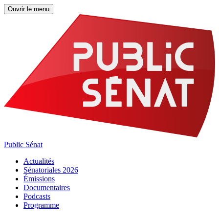
Ouvrir le menu
Public Sénat
Actualités
Sénatoriales 2026
Émissions
Documentaires
Podcasts
Programme