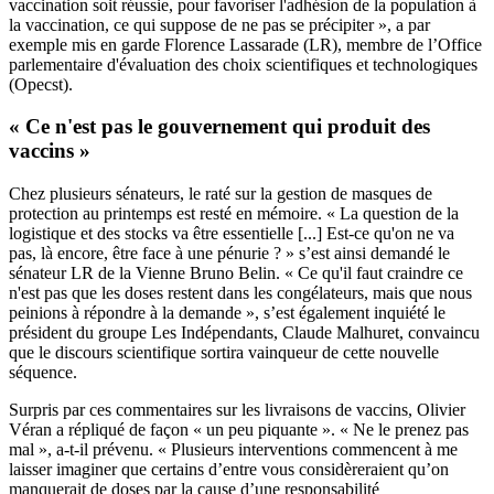
vaccination soit réussie, pour favoriser l'adhésion de la population à
la vaccination, ce qui suppose de ne pas se précipiter », a par
exemple mis en garde Florence Lassarade (LR), membre de l’Office
parlementaire d'évaluation des choix scientifiques et technologiques
(Opecst).
« Ce n'est pas le gouvernement qui produit des
vaccins »
Chez plusieurs sénateurs, le raté sur la gestion de masques de
protection au printemps est resté en mémoire. « La question de la
logistique et des stocks va être essentielle [...] Est-ce qu'on ne va
pas, là encore, être face à une pénurie ? » s’est ainsi demandé le
sénateur LR de la Vienne Bruno Belin. « Ce qu'il faut craindre ce
n'est pas que les doses restent dans les congélateurs, mais que nous
peinions à répondre à la demande », s’est également inquiété le
président du groupe Les Indépendants, Claude Malhuret, convaincu
que le discours scientifique sortira vainqueur de cette nouvelle
séquence.
Surpris par ces commentaires sur les livraisons de vaccins, Olivier
Véran a répliqué de façon « un peu piquante ». « Ne le prenez pas
mal », a-t-il prévenu. « Plusieurs interventions commencent à me
laisser imaginer que certains d’entre vous considèreraient qu’on
manquerait de doses par la cause d’une responsabilité