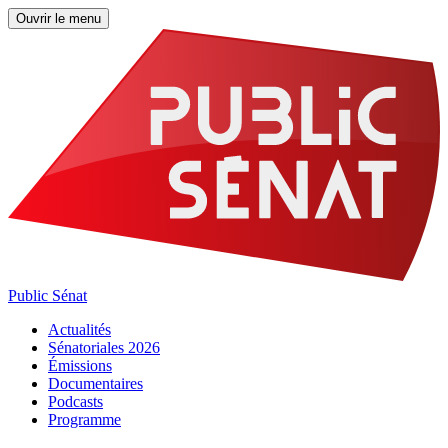
Ouvrir le menu
Public Sénat
Actualités
Sénatoriales 2026
Émissions
Documentaires
Podcasts
Programme