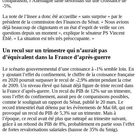
comparaison, l’Allemagne table désormais sur une croissance de
-5%.
La note de l’Insee a donc été accueillie « sans surprise » par le
président de la commission des Finances du Sénat. « Nous avions
déjà beaucoup de clignotants et un état d’esprit de veille sur ces
questions depuis un moment », explique le sénateur PS Vincent
Éblé. « La situation est très très préoccupante. »
Un recul sur un trimestre qui n’aurait pas
d’équivalent dans la France d’après-guerre
Le scénario gouvernemental d’une croissance à -1% semble loin. En
y ajoutant l’effet du confinement, le chiffre de la croissance française
en 2020 pourrait surpasser le recul de -2,9% atteint pendant la crise
de 2009. Un niveau élevé qui faisait déjà figure de triste record dans
la France d’après-guerre. Un recul du PIB de 12% sur un trimestre,
sous l’effet du confinement, aurait peu de comparaisons possibles,
comme le soulignait un rapport du Sénat, publié le 20 mars
. Le
record trimestriel était détenu par les évènements de Mai 68, qui ont
provoqué un recul du PIB de 5,3% sur un trimestre. Mais à
l’époque, ce recul avait été plus que rattrapé au trimestre suivant,
grâce à un rebond du PIB de 8%, probablement en partie sous l’effet
de fortes revalorisations salariales (hausse de 35% du Smig).