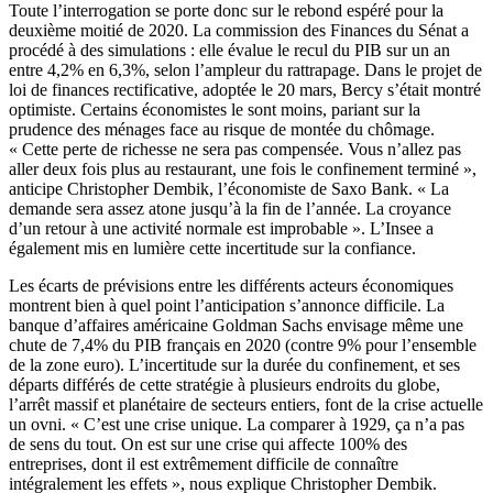
Toute l’interrogation se porte donc sur le rebond espéré pour la
deuxième moitié de 2020. La commission des Finances du Sénat
a
procédé à des simulations
: elle évalue le recul du PIB sur un an
entre 4,2% en 6,3%, selon l’ampleur du rattrapage. Dans le projet de
loi de finances rectificative, adoptée le 20 mars, Bercy s’était montré
optimiste. Certains économistes le sont moins, pariant sur la
prudence des ménages face au risque de montée du chômage.
« Cette perte de richesse ne sera pas compensée. Vous n’allez pas
aller deux fois plus au restaurant, une fois le confinement terminé »,
anticipe Christopher Dembik, l’économiste de Saxo Bank. « La
demande sera assez atone jusqu’à la fin de l’année. La croyance
d’un retour à une activité normale est improbable ». L’Insee a
également mis en lumière cette incertitude sur la confiance.
Les écarts de prévisions entre les différents acteurs économiques
montrent bien à quel point l’anticipation s’annonce difficile. La
banque d’affaires américaine Goldman Sachs envisage même une
chute de 7,4% du PIB français en 2020 (contre 9% pour l’ensemble
de la zone euro). L’incertitude sur la durée du confinement, et ses
départs différés de cette stratégie à plusieurs endroits du globe,
l’arrêt massif et planétaire de secteurs entiers, font de la crise actuelle
un ovni. « C’est une crise unique. La comparer à 1929, ça n’a pas
de sens du tout. On est sur une crise qui affecte 100% des
entreprises, dont il est extrêmement difficile de connaître
intégralement les effets », nous explique Christopher Dembik.