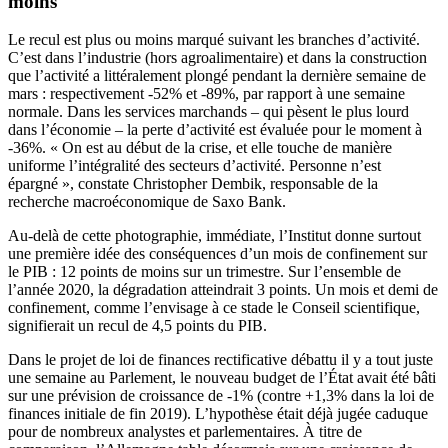
moins
Le recul est plus ou moins marqué suivant les branches d’activité.
C’est dans l’industrie (hors agroalimentaire) et dans la construction
que l’activité a littéralement plongé pendant la dernière semaine de
mars : respectivement -52% et -89%, par rapport à une semaine
normale. Dans les services marchands – qui pèsent le plus lourd
dans l’économie – la perte d’activité est évaluée pour le moment à
-36%. « On est au début de la crise, et elle touche de manière
uniforme l’intégralité des secteurs d’activité. Personne n’est
épargné », constate Christopher Dembik, responsable de la
recherche macroéconomique de Saxo Bank.
Au-delà de cette photographie, immédiate, l’Institut donne surtout
une première idée des conséquences d’un mois de confinement sur
le PIB : 12 points de moins sur un trimestre. Sur l’ensemble de
l’année 2020, la dégradation atteindrait 3 points. Un mois et demi de
confinement, comme l’envisage à ce stade le Conseil scientifique,
signifierait un recul de 4,5 points du PIB.
Dans le projet de loi de finances rectificative débattu il y a tout juste
une semaine au Parlement, le nouveau budget de l’État avait été bâti
sur une prévision de croissance de -1% (contre +1,3% dans la loi de
finances initiale de fin 2019). L’hypothèse était déjà jugée caduque
pour de nombreux analystes et parlementaires. À titre de