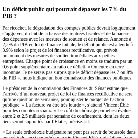
Un déficit public qui pourrait dépasser les 7% du
PIB ?
Par ricochet, la dégradation des comptes publics devrait logiquement
s’aggraver, du fait de la baisse des rentrées fiscales et de la hausse
des dépenses avec les mesures de soutien et de relance. Annoncé à
2,2% du PIB en loi de finance initiale, le déficit public est attendu à
3,9% selon le projet de loi finances rectificative, qui prévoit
notamment des mesures de soutien immédiates aux petites
entreprises. Chaque point de croissance en moins se traduira par un
0,6 point supplémentaire au ratio de déficit. « On entre en terre
inconnue. Je ne serais pas surpris que le déficit dépasse les 7 ou 8%
du PIB », nous indique un bon connaisseur des finances publiques.
Le président de la commission des Finances du Sénat estime que
l’arrivée d’un nouveau projet de loi de finances rectificative ne sera
qu’une question de semaines, pour ajuster le budget de l’action
publique. « La facture va être très lourde », s’attend Vincent Éblé
pour les comptes sociaux. « Le coût du chômage partiel est évalué
entre 2 et 2,5 milliards par semaine de confinement, dont les deux
tiers seront supportés par l’État », précise-t-il.
« La seule orthodoxie budgétaire ne peut pas servir de boussole dans
une période aussi perturbée », parie Vincent Éblé, qui s’attend à un