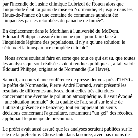
par l'incendie de l'usine chimique Lubrizol de Rouen alors que
l'inquiétude était toujours de mise en Normandie, et jusque dans les
Hauts-de-France où une centaine de communes auraient été
"impactées par les retombées du panache de fumée".
En déplacement dans le Morbihan à l'université du MoDem,
Edouard Philippe a assuré dimanche que "pour faire face à
l'inquiétude légitime des populations, il n'y a qu'une solution: le
sérieux et la transparence complète et totale".
"Nous avons souhaité faire en sorte que tout ce qui est su, que toutes
les analyses qui sont réalisées soient rendues publiques", a fait valoir
Édouard Philippe, originaire de Normandie (Le Havre).
Samedi, au cours d'une conférence de presse fleuve - près d'1H30 -
le préfet de Normandie, Pierre-André Durand, avait présenté les
résultats de différentes analyses, dont celles très attendues
concernant une éventuelle pollution atmosphérique. Il avait évoqué
"une situation normale" de la qualité de l'air, sauf sur le site de
Lubrizol (présence de benzène), tout en rappelant plusieurs
décisions concernant l'agriculture, notamment "un gel" des récoltes,
appliquant le principe de précaution.
Le préfet avait aussi assuré que les analyses seraient publiées sur le
site de la préfecture. Chose faite dans la soirée, avec pas moins de