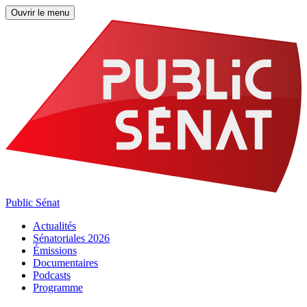
Ouvrir le menu
Public Sénat
Actualités
Sénatoriales 2026
Émissions
Documentaires
Podcasts
Programme