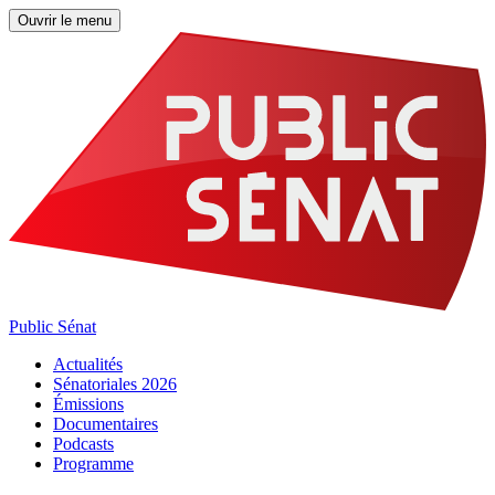
Ouvrir le menu
Public Sénat
Actualités
Sénatoriales 2026
Émissions
Documentaires
Podcasts
Programme