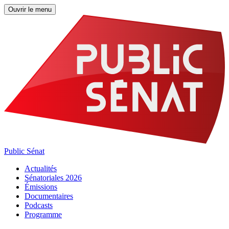
Ouvrir le menu
Public Sénat
Actualités
Sénatoriales 2026
Émissions
Documentaires
Podcasts
Programme