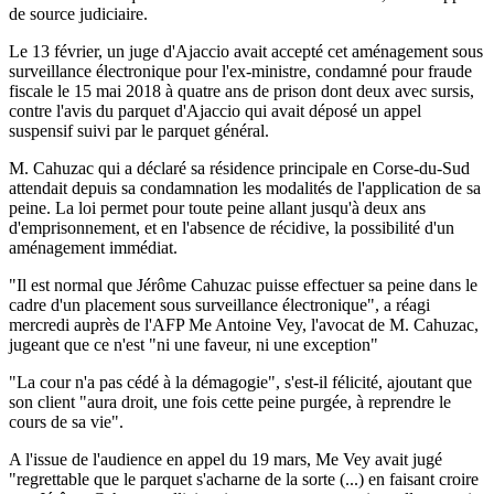
de source judiciaire.
Le 13 février, un juge d'Ajaccio avait accepté cet aménagement sous
surveillance électronique pour l'ex-ministre, condamné pour fraude
fiscale le 15 mai 2018 à quatre ans de prison dont deux avec sursis,
contre l'avis du parquet d'Ajaccio qui avait déposé un appel
suspensif suivi par le parquet général.
M. Cahuzac qui a déclaré sa résidence principale en Corse-du-Sud
attendait depuis sa condamnation les modalités de l'application de sa
peine. La loi permet pour toute peine allant jusqu'à deux ans
d'emprisonnement, et en l'absence de récidive, la possibilité d'un
aménagement immédiat.
"Il est normal que Jérôme Cahuzac puisse effectuer sa peine dans le
cadre d'un placement sous surveillance électronique", a réagi
mercredi auprès de l'AFP Me Antoine Vey, l'avocat de M. Cahuzac,
jugeant que ce n'est "ni une faveur, ni une exception"
"La cour n'a pas cédé à la démagogie", s'est-il félicité, ajoutant que
son client "aura droit, une fois cette peine purgée, à reprendre le
cours de sa vie".
A l'issue de l'audience en appel du 19 mars, Me Vey avait jugé
"regrettable que le parquet s'acharne de la sorte (...) en faisant croire