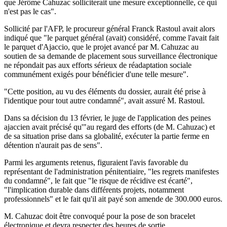
que Jérôme Cahuzac solliciterait une mesure exceptionnelle, ce qui
n'est pas le cas".
Sollicité par l'AFP, le procureur général Franck Rastoul avait alors
indiqué que "le parquet général (avait) considéré, comme l'avait fait
le parquet d'Ajaccio, que le projet avancé par M. Cahuzac au
soutien de sa demande de placement sous surveillance électronique
ne répondait pas aux efforts sérieux de réadaptation sociale
communément exigés pour bénéficier d'une telle mesure".
"Cette position, au vu des éléments du dossier, aurait été prise à
l'identique pour tout autre condamné", avait assuré M. Rastoul.
Dans sa décision du 13 février, le juge de l'application des peines
ajaccien avait précisé qu'"au regard des efforts (de M. Cahuzac) et
de sa situation prise dans sa globalité, exécuter la partie ferme en
détention n'aurait pas de sens".
Parmi les arguments retenus, figuraient l'avis favorable du
représentant de l'administration pénitentiaire, "les regrets manifestes
du condamné", le fait que "le risque de récidive est écarté",
"l'implication durable dans différents projets, notamment
professionnels" et le fait qu'il ait payé son amende de 300.000 euros.
M. Cahuzac doit être convoqué pour la pose de son bracelet
électronique et devra respecter des heures de sortie.