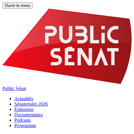
Ouvrir le menu
Public Sénat
Actualités
Sénatoriales 2026
Émissions
Documentaires
Podcasts
Programme