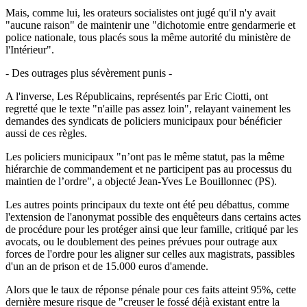
Mais, comme lui, les orateurs socialistes ont jugé qu'il n'y avait
"aucune raison" de maintenir une "dichotomie entre gendarmerie et
police nationale, tous placés sous la même autorité du ministère de
l'Intérieur".
- Des outrages plus sévèrement punis -
A l'inverse, Les Républicains, représentés par Eric Ciotti, ont
regretté que le texte "n'aille pas assez loin", relayant vainement les
demandes des syndicats de policiers municipaux pour bénéficier
aussi de ces règles.
Les policiers municipaux "n’ont pas le même statut, pas la même
hiérarchie de commandement et ne participent pas au processus du
maintien de l’ordre", a objecté Jean-Yves Le Bouillonnec (PS).
Les autres points principaux du texte ont été peu débattus, comme
l'extension de l'anonymat possible des enquêteurs dans certains actes
de procédure pour les protéger ainsi que leur famille, critiqué par les
avocats, ou le doublement des peines prévues pour outrage aux
forces de l'ordre pour les aligner sur celles aux magistrats, passibles
d'un an de prison et de 15.000 euros d'amende.
Alors que le taux de réponse pénale pour ces faits atteint 95%, cette
dernière mesure risque de "creuser le fossé déjà existant entre la