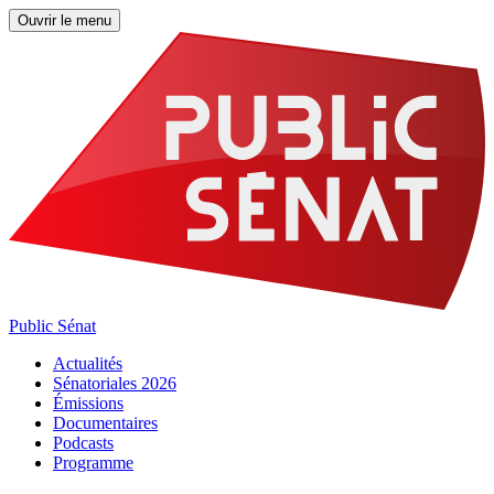
Ouvrir le menu
Public Sénat
Actualités
Sénatoriales 2026
Émissions
Documentaires
Podcasts
Programme