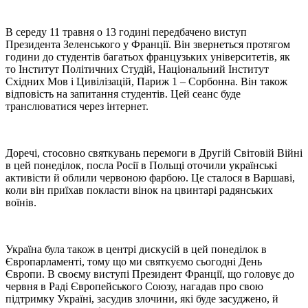
В середу 11 травня о 13 годині передбачено виступ
Президента Зеленського у Франці
ї
. Він звернеться протягом
години до студентів багатьох французьких університетів, як
то Інститут Політичних Студій, Національний Інститут
Східних Мов і Цивілізацій, Париж 1 – Сорбонна. Він також
відповість на запитання студентів. Цей сеанс буде
транслюватися через інтернет.
Доречі, стосовно святкувань перемоги в Другій Світовій Війні
в цей понеділок, посла Росії в Польщі оточили українські
активісти й облили
червоною фарбою
.
Це сталося в Варшаві,
коли він приїхав покласти вінок на цвинтарі радянських
воїнів.
Україна була також в центрі дискусій в цей понеділок в
Європарламенті, тому що ми святкуємо сьогодні День
Європи. В своєму виступі Президент Франції, що головує до
червня в Раді Європейського Союзу, нагадав про свою
підтримку Україні, засудив злочини, які буде засуджено, й