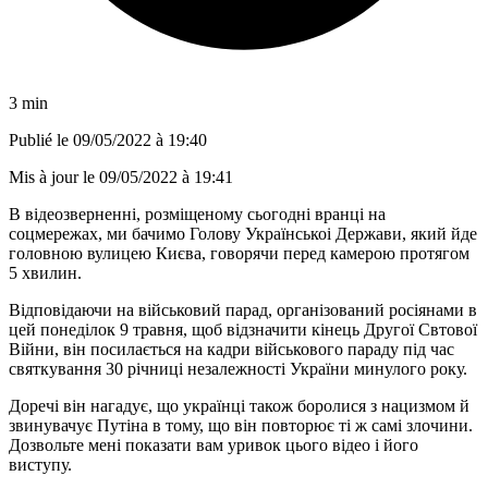
3 min
Publié le
09/05/2022 à 19:40
Mis à jour le
09/05/2022 à 19:41
В відеозверненні, розміщеному сьогодні вранці на
соцмережах
,
ми бачимо Голову Укра
ї
нськоі Держави, який йде
головною вулицею Києва, говорячи перед камерою протягом
5 хвилин.
Відповідаючи на військовий парад, організований росіянами в
цей понеділок 9 травня, щоб відзначити кінець Другої Свтової
Війни, він посилається на кадри військового параду під час
святкування 30 річниці незалежності України минулого року.
Доречі він нагадує, що українці також боролися з нацизмом й
звинувачує Путіна в тому, що він повторює ті ж самі злочини.
Дозвольте мені показати вам уривок цього відео і його
виступу.