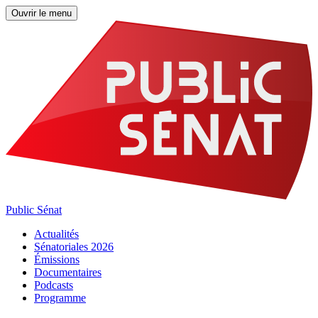
Ouvrir le menu
Public Sénat
Actualités
Sénatoriales 2026
Émissions
Documentaires
Podcasts
Programme