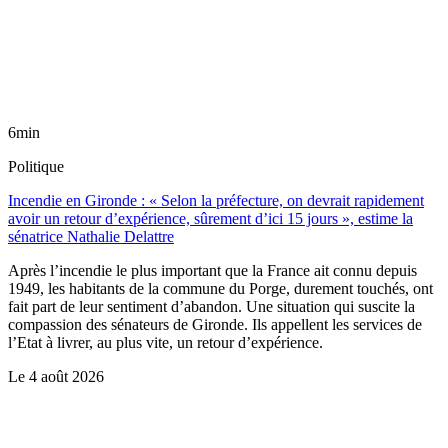
6min
Politique
Incendie en Gironde : « Selon la préfecture, on devrait rapidement
avoir un retour d’expérience, sûrement d’ici 15 jours », estime la
sénatrice Nathalie Delattre
Après l’incendie le plus important que la France ait connu depuis
1949, les habitants de la commune du Porge, durement touchés, ont
fait part de leur sentiment d’abandon. Une situation qui suscite la
compassion des sénateurs de Gironde. Ils appellent les services de
l’Etat à livrer, au plus vite, un retour d’expérience.
Le
4 août 2026