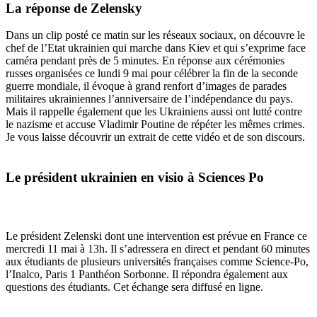
La réponse de Zelensky
Dans un clip posté ce matin sur les réseaux sociaux, on découvre le
chef de l’Etat ukrainien qui marche dans Kiev et qui s’exprime face
caméra pendant près de 5 minutes. En réponse aux cérémonies
russes organisées ce lundi 9 mai pour célébrer la fin de la seconde
guerre mondiale, il évoque à grand renfort d’images de parades
militaires ukrainiennes l’anniversaire de l’indépendance du pays.
Mais il rappelle également que les Ukrainiens aussi ont lutté contre
le nazisme et accuse Vladimir Poutine de répéter les mêmes crimes.
Je vous laisse découvrir un extrait de cette vidéo et de son discours.
Le président ukrainien en visio à Sciences Po
Le président Zelenski dont une intervention est prévue en France ce
mercredi 11 mai à 13h. Il s’adressera en direct et pendant 60 minutes
aux étudiants de plusieurs universités françaises comme Science-Po,
l’Inalco, Paris 1 Panthéon Sorbonne. Il répondra également aux
questions des étudiants. Cet échange sera diffusé en ligne.