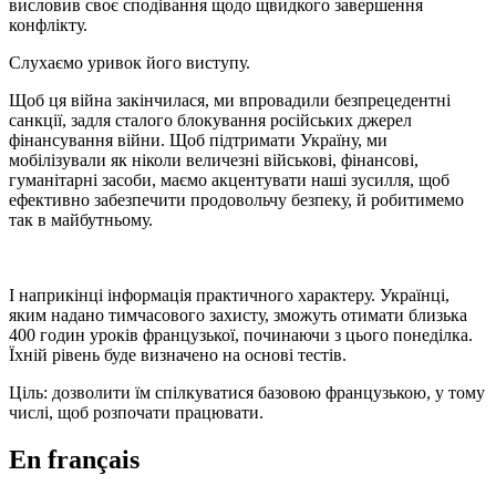
висловив своє сподівання щодо щвидкого завершення
конфлікту.
Слухаємо уривок його виступу.
Щоб ця війна закінчилася, ми впровадили безпрецедентні
санкції, задля сталого блокування російських джерел
фінансування війни. Щоб підтримати Україну, ми
мобілізували як ніколи величезні військові, фінансові,
гуманітарні засоби, маємо акцентувати наші зусилля, щоб
ефективно забезпечити продовольчу безпеку, й робитимемо
так в майбутньому.
І наприкінці інформація практичного характеру. Українці,
яким надано тимчасового захисту, зможуть отимати близька
400 годин уроків французької, починаючи з цього понеділка.
Їхній рівень буде визначено на основі тестів.
Ціль: дозволити їм спілкуватися базовою французькою, у тому
числі, щоб розпочати працювати.
En français