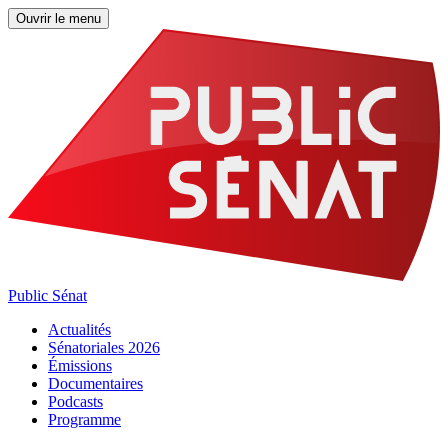
Ouvrir le menu
Public Sénat
Actualités
Sénatoriales 2026
Émissions
Documentaires
Podcasts
Programme