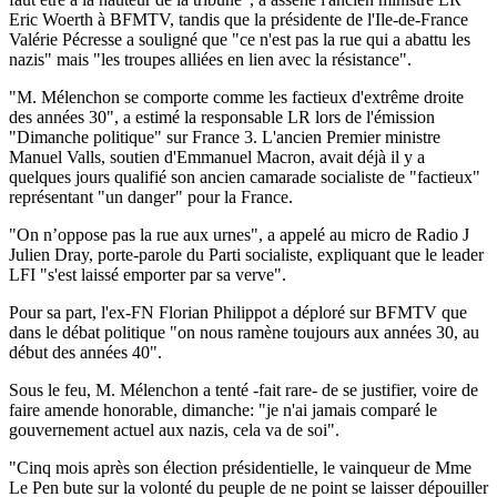
Eric Woerth à BFMTV, tandis que la présidente de l'Ile-de-France
Valérie Pécresse a souligné que "ce n'est pas la rue qui a abattu les
nazis" mais "les troupes alliées en lien avec la résistance".
"M. Mélenchon se comporte comme les factieux d'extrême droite
des années 30", a estimé la responsable LR lors de l'émission
"Dimanche politique" sur France 3. L'ancien Premier ministre
Manuel Valls, soutien d'Emmanuel Macron, avait déjà il y a
quelques jours qualifié son ancien camarade socialiste de "factieux"
représentant "un danger" pour la France.
"On n’oppose pas la rue aux urnes", a appelé au micro de Radio J
Julien Dray, porte-parole du Parti socialiste, expliquant que le leader
LFI "s'est laissé emporter par sa verve".
Pour sa part, l'ex-FN Florian Philippot a déploré sur BFMTV que
dans le débat politique "on nous ramène toujours aux années 30, au
début des années 40".
Sous le feu, M. Mélenchon a tenté -fait rare- de se justifier, voire de
faire amende honorable, dimanche: "je n'ai jamais comparé le
gouvernement actuel aux nazis, cela va de soi".
"Cinq mois après son élection présidentielle, le vainqueur de Mme
Le Pen bute sur la volonté du peuple de ne point se laisser dépouiller