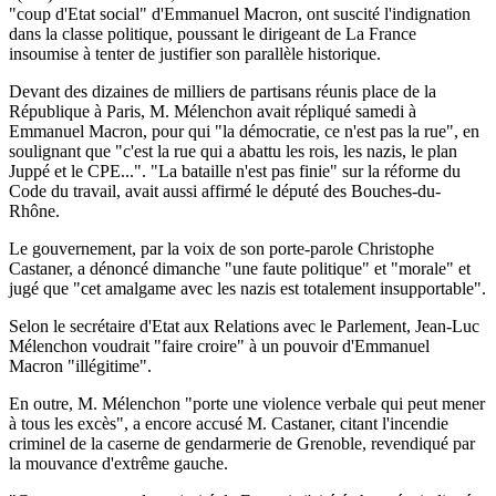
"coup d'Etat social" d'Emmanuel Macron, ont suscité l'indignation
dans la classe politique, poussant le dirigeant de La France
insoumise à tenter de justifier son parallèle historique.
Devant des dizaines de milliers de partisans réunis place de la
République à Paris, M. Mélenchon avait répliqué samedi à
Emmanuel Macron, pour qui "la démocratie, ce n'est pas la rue", en
soulignant que "c'est la rue qui a abattu les rois, les nazis, le plan
Juppé et le CPE...". "La bataille n'est pas finie" sur la réforme du
Code du travail, avait aussi affirmé le député des Bouches-du-
Rhône.
Le gouvernement, par la voix de son porte-parole Christophe
Castaner, a dénoncé dimanche "une faute politique" et "morale" et
jugé que "cet amalgame avec les nazis est totalement insupportable".
Selon le secrétaire d'Etat aux Relations avec le Parlement, Jean-Luc
Mélenchon voudrait "faire croire" à un pouvoir d'Emmanuel
Macron "illégitime".
En outre, M. Mélenchon "porte une violence verbale qui peut mener
à tous les excès", a encore accusé M. Castaner, citant l'incendie
criminel de la caserne de gendarmerie de Grenoble, revendiqué par
la mouvance d'extrême gauche.