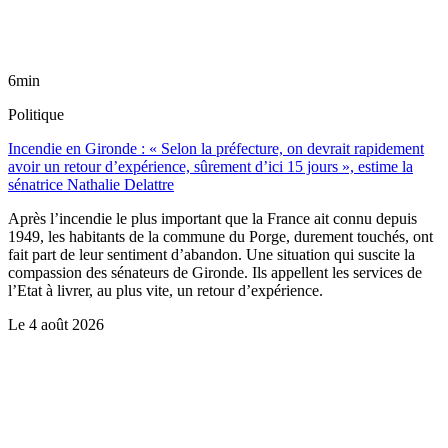
6min
Politique
Incendie en Gironde : « Selon la préfecture, on devrait rapidement
avoir un retour d’expérience, sûrement d’ici 15 jours », estime la
sénatrice Nathalie Delattre
Après l’incendie le plus important que la France ait connu depuis
1949, les habitants de la commune du Porge, durement touchés, ont
fait part de leur sentiment d’abandon. Une situation qui suscite la
compassion des sénateurs de Gironde. Ils appellent les services de
l’Etat à livrer, au plus vite, un retour d’expérience.
Le
4 août 2026