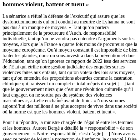
hommes violent, battent et tuent »
La sénatrice a réfuté la défense de l’exécutif qui assure que les
dysfonctionnements qui ont conduit au meurtre de Lyhanna ne sont
pas dus à un manque de moyens. « Tant qu’on parlera
principalement de la procureure d’Auch, de responsabilité
individuelle, tant qu’on ne voudra pas entendre d’arguments sur les
moyens, alors que la France a quatre fois moins de procureurs que la
moyenne européenne. Qu’à moyen constant il est impossible de bien
traiter les plaintes, donc on sous-investira dans la prévention et dans
l’éducation, tant qu’on ignorera ce rapport de 2022 issu des services
de l’Etat qui étrille notre gestion judiciaire des enquêtes sur les
violences faites aux enfants, tant qu’on votera des lois sans moyens,
tant qu’on entendra des propositions absurdes comme la castration
chimique qui trahissent un complet et total mépris du sujet […] tant
que le gouvernement niera que c’est une révolution culturelle qu’il
faut engager, on ne sortira pas du système des violences
masculines », a-t-elle enchaîné avant de finir : « Nous sommes
aujourd’hui des millions à ne plus accepter de vivre dans une société
où la norme est que les hommes violent, battent et tuent ».
Pour lui répondre, la ministre chargée de l’égalité entre les femmes
et les hommes, Aurore Bergé a détaillé la « responsabilité » de son
gouvernement. « Notre responsabilité, c’est d’agir […] Nous avons
avec ce projet de loi sur la protection de l’enfance, la capacité à faire