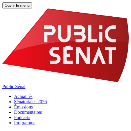
Ouvrir le menu
Public Sénat
Actualités
Sénatoriales 2026
Émissions
Documentaires
Podcasts
Programme