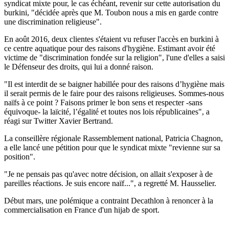
syndicat mixte pour, le cas échéant, revenir sur cette autorisation du
burkini, "décidée après que M. Toubon nous a mis en garde contre
une discrimination religieuse".
En août 2016, deux clientes s'étaient vu refuser l'accès en burkini à
ce centre aquatique pour des raisons d'hygiène. Estimant avoir été
victime de "discrimination fondée sur la religion", l'une d'elles a saisi
le Défenseur des droits, qui lui a donné raison.
"Il est interdit de se baigner habillée pour des raisons d’hygiène mais
il serait permis de le faire pour des raisons religieuses. Sommes-nous
naïfs à ce point ? Faisons primer le bon sens et respecter -sans
équivoque- la laïcité, l’égalité et toutes nos lois républicaines", a
réagi sur Twitter Xavier Bertrand.
La conseillère régionale Rassemblement national, Patricia Chagnon,
a elle lancé une pétition pour que le syndicat mixte "revienne sur sa
position".
"Je ne pensais pas qu'avec notre décision, on allait s'exposer à de
pareilles réactions. Je suis encore naïf...", a regretté M. Hausselier.
Début mars, une polémique a contraint Decathlon à renoncer à la
commercialisation en France d'un hijab de sport.