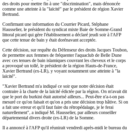
des droits pour mettre fin à une "discrimination", mais dénoncée
comme une atteinte à la "laïcité" par le président de région Xavier
Bertrand.
Confirmant une information du Courrier Picard, Stéphane
Hausselier, le président du syndicat mixte Baie de Somme-Grand
littoral picard qui gère l'établissement a déclaré jeudi soir à l'AFP
que cette tenue de bain y était dorénavant acceptée.
Cette décision, sur requête du Défenseur des droits Jacques Toubon,
de permettre aux femmes de fréquenter l'aquaclub de Belle Dune
avec ces tenues de bain islamiques couvrant les cheveux et le corps
a provoqué un tollé, le président de la région Hauts-de-France,
Xavier Bertrand (ex-LR), y voyant notamment une atteinte à "la
laïcité".
"Xavier Bertrand m'a indiqué ce soir que notre décision était
contraire à la charte de la laïcité édictée par la région. On m'avait dit
que le port du burkini était autorisé ailleurs... Peut-être n'a-t-on pas
mesuré ce qu'on faisait et qu'on a pris une décision trop hâtive. Si on
a fait une erreur et qu'il faut faire du rétropédalage, je le ferai
naturellement", a indiqué M. Hausselier, par ailleurs conseiller
départemental divers droite (ex-LR) de la Somme.
Il a annoncé à l'AFP qu'il réunirait vendredi après-midi le bureau du