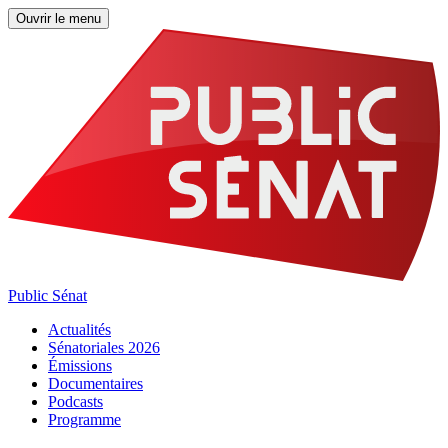
Ouvrir le menu
Public Sénat
Actualités
Sénatoriales 2026
Émissions
Documentaires
Podcasts
Programme