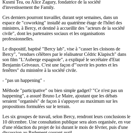
Kusmi Tea, ou Alice Zagury, fondatrice de la société
d'investissement the Family.
Ces derniers pourront travailler, durant sept semaines, dans un
espace de "coworking" installé au quatrième étage de l'hôtel des
ministres, à Bercy, et destiné à accueillir des "acteurs de la société
civile", dont les partenaires sociaux et les organisations
professionnelles.
Le dispositif, baptisé "Bercy lab", vise à "casser les cloisons de
Bercy", "rendues célèbres par le réalisateur Cédric Klapisch" dans
son film "L'Auberge espagnole", a expliqué le secrétaire d'Etat
Benjamin Griveaux. C'est une façon d'"ouvrir les portes et les
fenêtres" du ministère à la société civile.
- "pas un happening" -
Méthode "participative" ou bien simple gadget? "Ce n'est pas un
happening", a assuré Bruno Le Maire, ajoutant que les débats
seraient "organisés" de façon à s'appuyer au maximum sur les
propositions formulées sur le terrain.
Les six groupes de travail, selon Bercy, rendront leurs conclusions le
10 décembre. Une consultation publique sera alors organisée, en vue
d'une rédaction du projet de loi durant le mois de février, puis d'une
discussion au Parlement courant avril.