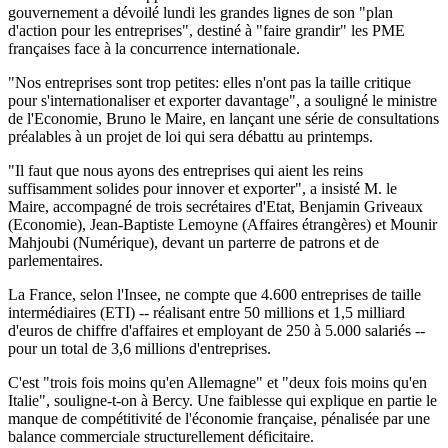
gouvernement a dévoilé lundi les grandes lignes de son "plan
d'action pour les entreprises", destiné à "faire grandir" les PME
françaises face à la concurrence internationale.
"Nos entreprises sont trop petites: elles n'ont pas la taille critique
pour s'internationaliser et exporter davantage", a souligné le ministre
de l'Economie, Bruno le Maire, en lançant une série de consultations
préalables à un projet de loi qui sera débattu au printemps.
"Il faut que nous ayons des entreprises qui aient les reins
suffisamment solides pour innover et exporter", a insisté M. le
Maire, accompagné de trois secrétaires d'Etat, Benjamin Griveaux
(Economie), Jean-Baptiste Lemoyne (Affaires étrangères) et Mounir
Mahjoubi (Numérique), devant un parterre de patrons et de
parlementaires.
La France, selon l'Insee, ne compte que 4.600 entreprises de taille
intermédiaires (ETI) -- réalisant entre 50 millions et 1,5 milliard
d'euros de chiffre d'affaires et employant de 250 à 5.000 salariés --
pour un total de 3,6 millions d'entreprises.
C'est "trois fois moins qu'en Allemagne" et "deux fois moins qu'en
Italie", souligne-t-on à Bercy. Une faiblesse qui explique en partie le
manque de compétitivité de l'économie française, pénalisée par une
balance commerciale structurellement déficitaire.