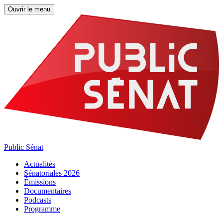
Ouvrir le menu
Public Sénat
Actualités
Sénatoriales 2026
Émissions
Documentaires
Podcasts
Programme