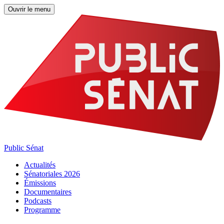
Ouvrir le menu
Public Sénat
Actualités
Sénatoriales 2026
Émissions
Documentaires
Podcasts
Programme