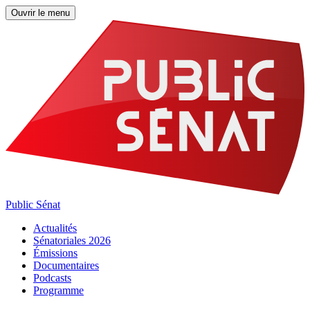
Ouvrir le menu
Public Sénat
Actualités
Sénatoriales 2026
Émissions
Documentaires
Podcasts
Programme