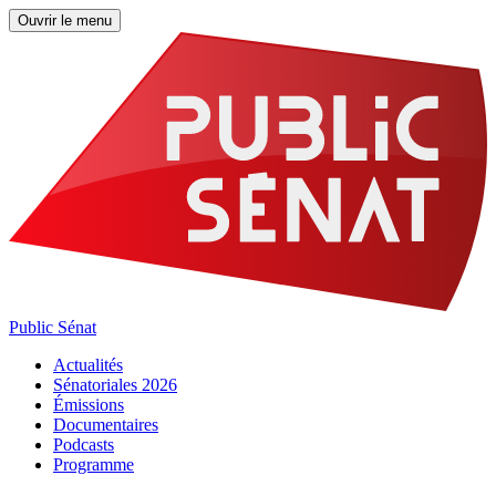
Ouvrir le menu
Public Sénat
Actualités
Sénatoriales 2026
Émissions
Documentaires
Podcasts
Programme