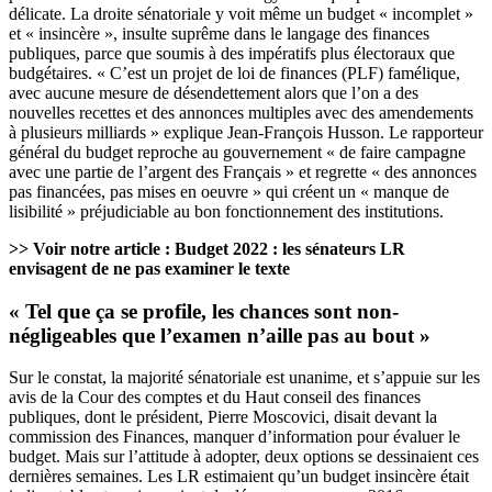
délicate. La droite sénatoriale y voit même un budget « incomplet »
et « insincère », insulte suprême dans le langage des finances
publiques, parce que soumis à des impératifs plus électoraux que
budgétaires. « C’est un projet de loi de finances (PLF) famélique,
avec aucune mesure de désendettement alors que l’on a des
nouvelles recettes et des annonces multiples avec des amendements
à plusieurs milliards » explique Jean-François Husson. Le rapporteur
général du budget reproche au gouvernement « de faire campagne
avec une partie de l’argent des Français » et regrette « des annonces
pas financées, pas mises en oeuvre » qui créent un « manque de
lisibilité » préjudiciable au bon fonctionnement des institutions.
>> Voir notre article :
Budget 2022 : les sénateurs LR
envisagent de ne pas examiner le texte
« Tel que ça se profile, les chances sont non-
négligeables que l’examen n’aille pas au bout »
Sur le constat, la majorité sénatoriale est unanime, et s’appuie sur les
avis de la Cour des comptes et du Haut conseil des finances
publiques, dont le président,
Pierre Moscovici, disait devant la
commission des Finances, manquer d’information pour évaluer le
budget
. Mais sur l’attitude à adopter, deux options se dessinaient ces
dernières semaines. Les LR estimaient qu’un budget insincère était