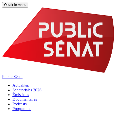
Ouvrir le menu
Public Sénat
Actualités
Sénatoriales 2026
Émissions
Documentaires
Podcasts
Programme