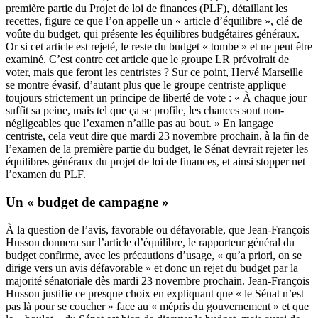
première partie du Projet de loi de finances (PLF), détaillant les
recettes, figure ce que l’on appelle un « article d’équilibre », clé de
voûte du budget, qui présente les équilibres budgétaires généraux.
Or si cet article est rejeté, le reste du budget « tombe » et ne peut être
examiné. C’est contre cet article que le groupe LR prévoirait de
voter, mais que feront les centristes ? Sur ce point, Hervé Marseille
se montre évasif, d’autant plus que le groupe centriste applique
toujours strictement un principe de liberté de vote : « À chaque jour
suffit sa peine, mais tel que ça se profile, les chances sont non-
négligeables que l’examen n’aille pas au bout. » En langage
centriste, cela veut dire que mardi 23 novembre prochain, à la fin de
l’examen de la première partie du budget, le Sénat devrait rejeter les
équilibres généraux du projet de loi de finances, et ainsi stopper net
l’examen du PLF.
Un « budget de campagne »
À la question de l’avis, favorable ou défavorable, que Jean-François
Husson donnera sur l’article d’équilibre, le rapporteur général du
budget confirme, avec les précautions d’usage, « qu’a priori, on se
dirige vers un avis défavorable » et donc un rejet du budget par la
majorité sénatoriale dès mardi 23 novembre prochain. Jean-François
Husson justifie ce presque choix en expliquant que « le Sénat n’est
pas là pour se coucher » face au « mépris du gouvernement » et que