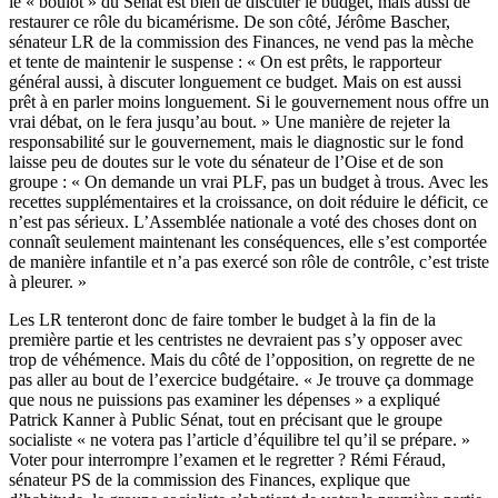
le « boulot » du Sénat est bien de discuter le budget, mais aussi de
restaurer ce rôle du bicamérisme. De son côté, Jérôme Bascher,
sénateur LR de la commission des Finances, ne vend pas la mèche
et tente de maintenir le suspense : « On est prêts, le rapporteur
général aussi, à discuter longuement ce budget. Mais on est aussi
prêt à en parler moins longuement. Si le gouvernement nous offre un
vrai débat, on le fera jusqu’au bout. » Une manière de rejeter la
responsabilité sur le gouvernement, mais le diagnostic sur le fond
laisse peu de doutes sur le vote du sénateur de l’Oise et de son
groupe : « On demande un vrai PLF, pas un budget à trous. Avec les
recettes supplémentaires et la croissance, on doit réduire le déficit, ce
n’est pas sérieux. L’Assemblée nationale a voté des choses dont on
connaît seulement maintenant les conséquences, elle s’est comportée
de manière infantile et n’a pas exercé son rôle de contrôle, c’est triste
à pleurer. »
Les LR tenteront donc de faire tomber le budget à la fin de la
première partie et les centristes ne devraient pas s’y opposer avec
trop de véhémence. Mais du côté de l’opposition, on regrette de ne
pas aller au bout de l’exercice budgétaire.
« Je trouve ça dommage
que nous ne puissions pas examiner les dépenses » a expliqué
Patrick Kanner à Public Sénat, tout en précisant que le groupe
socialiste «
ne votera pas l’article d’équilibre tel qu’il se prépare.
»
Voter pour interrompre l’examen et le regretter ? Rémi Féraud,
sénateur PS de la commission des Finances, explique que