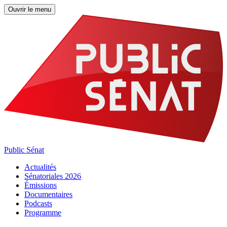
Ouvrir le menu
Public Sénat
Actualités
Sénatoriales 2026
Émissions
Documentaires
Podcasts
Programme