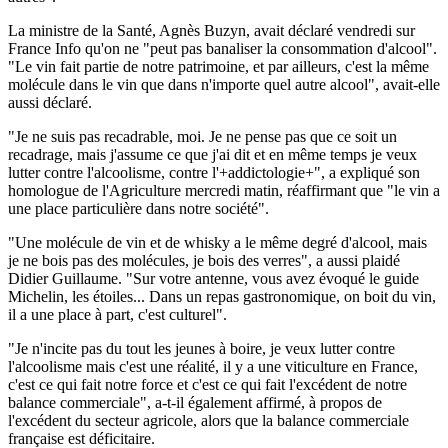
La ministre de la Santé, Agnès Buzyn, avait déclaré vendredi sur
France Info qu'on ne "peut pas banaliser la consommation d'alcool".
"Le vin fait partie de notre patrimoine, et par ailleurs, c'est la même
molécule dans le vin que dans n'importe quel autre alcool", avait-elle
aussi déclaré.
"Je ne suis pas recadrable, moi. Je ne pense pas que ce soit un
recadrage, mais j'assume ce que j'ai dit et en même temps je veux
lutter contre l'alcoolisme, contre l'+addictologie+", a expliqué son
homologue de l'Agriculture mercredi matin, réaffirmant que "le vin a
une place particulière dans notre société".
"Une molécule de vin et de whisky a le même degré d'alcool, mais
je ne bois pas des molécules, je bois des verres", a aussi plaidé
Didier Guillaume. "Sur votre antenne, vous avez évoqué le guide
Michelin, les étoiles... Dans un repas gastronomique, on boit du vin,
il a une place à part, c'est culturel".
"Je n'incite pas du tout les jeunes à boire, je veux lutter contre
l'alcoolisme mais c'est une réalité, il y a une viticulture en France,
c'est ce qui fait notre force et c'est ce qui fait l'excédent de notre
balance commerciale", a-t-il également affirmé, à propos de
l'excédent du secteur agricole, alors que la balance commerciale
française est déficitaire.