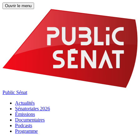
Ouvrir le menu
Public Sénat
Actualités
Sénatoriales 2026
Émissions
Documentaires
Podcasts
Programme