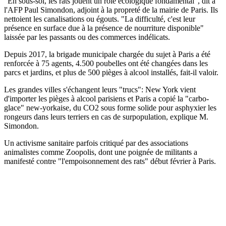
"En sous-sol, les rats jouent un rôle écologique fondamental", dit à
l'AFP Paul Simondon, adjoint à la propreté de la mairie de Paris. Ils
nettoient les canalisations ou égouts. "La difficulté, c'est leur
présence en surface due à la présence de nourriture disponible"
laissée par les passants ou des commerces indélicats.
Depuis 2017, la brigade municipale chargée du sujet à Paris a été
renforcée à 75 agents, 4.500 poubelles ont été changées dans les
parcs et jardins, et plus de 500 pièges à alcool installés, fait-il valoir.
Les grandes villes s'échangent leurs "trucs": New York vient
d'importer les pièges à alcool parisiens et Paris a copié la "carbo-
glace" new-yorkaise, du CO2 sous forme solide pour asphyxier les
rongeurs dans leurs terriers en cas de surpopulation, explique M.
Simondon.
Un activisme sanitaire parfois critiqué par des associations
animalistes comme Zoopolis, dont une poignée de militants a
manifesté contre "l'empoisonnement des rats" début février à Paris.