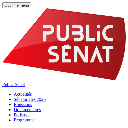
Ouvrir le menu
Public Sénat
Actualités
Sénatoriales 2026
Émissions
Documentaires
Podcasts
Programme