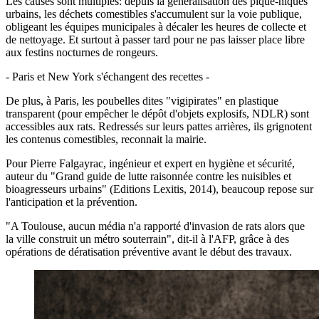
Les causes sont multiples: depuis la généralisation des pique-niques
urbains, les déchets comestibles s'accumulent sur la voie publique,
obligeant les équipes municipales à décaler les heures de collecte et
de nettoyage. Et surtout à passer tard pour ne pas laisser place libre
aux festins nocturnes de rongeurs.
- Paris et New York s'échangent des recettes -
De plus, à Paris, les poubelles dites "vigipirates" en plastique
transparent (pour empêcher le dépôt d'objets explosifs, NDLR) sont
accessibles aux rats. Redressés sur leurs pattes arrières, ils grignotent
les contenus comestibles, reconnait la mairie.
Pour Pierre Falgayrac, ingénieur et expert en hygiène et sécurité,
auteur du "Grand guide de lutte raisonnée contre les nuisibles et
bioagresseurs urbains" (Editions Lexitis, 2014), beaucoup repose sur
l'anticipation et la prévention.
"A Toulouse, aucun média n'a rapporté d'invasion de rats alors que
la ville construit un métro souterrain", dit-il à l'AFP, grâce à des
opérations de dératisation préventive avant le début des travaux.